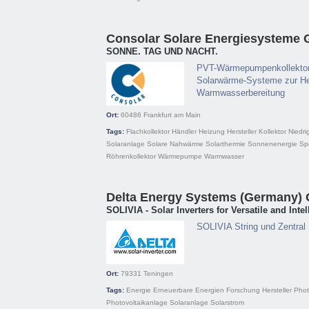
Consolar Solare Energiesysteme
SONNE. TAG UND NACHT.
PVT-Wärmepumpenkollekto
Solarwärme-Systeme zur He
Warmwasserbereitung
Ort:
60486
Frankfurt am Main
Tags:
Flachkollektor
Händler
Heizung
Hersteller
Kollektor
Niedri
Solaranlage
Solare Nahwärme
Solarthermie
Sonnenenergie
Sp
Röhrenkollektor
Wärmepumpe
Warmwasser
Delta Energy Systems (Germany)
SOLIVIA - Solar Inverters for Versatile and Inte
SOLIVIA String und Zentral 
Ort:
79331
Teningen
Tags:
Energie
Erneuerbare Energien
Forschung
Hersteller
Phot
Photovoltaikanlage
Solaranlage
Solarstrom