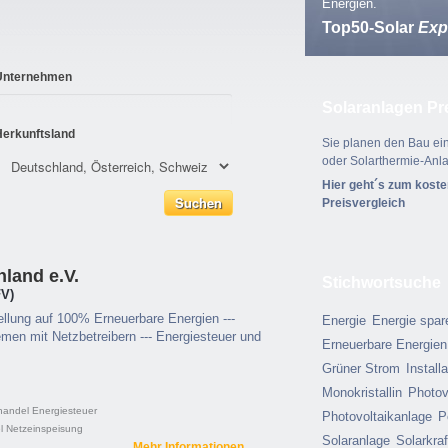
Energien.
Top50-Solar
Exp
Unternehmen
Solaranlagen Pr
Herkunftsland
Sie planen den Bau ein
oder Solarthermie-Anl
Hier geht´s zum kost
Preisvergleich
land e.V.
Stichwortsuche
FV)
llung auf 100% Erneuerbare Energien ---
Energie
Energie spar
emen mit Netzbetreibern --- Energiesteuer und
Erneuerbare Energien
Grüner Strom
Install
Monokristallin
Photov
handel
Energiesteuer
Photovoltaikanlage
P
l
Netzeinspeisung
Solaranlage
Solarkra
Mehr Informationen