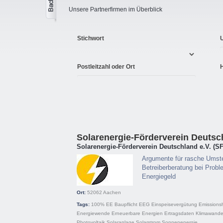
Unsere Partnerfirmen im Überblick
Stichwort
Postleitzahl oder Ort
Solarenergie-Förderverein Deutsch
Solarenergie-Förderverein Deutschland e.V. (S
Argumente für rasche Umste
Betreiberberatung bei Probl
Energiegeld
Ort:
52062
Aachen
Tags:
100% EE
Baupflicht
EEG
Einspeisevergütung
Emissions
Energiewende
Erneuerbare Energien
Ertragsdaten
Klimawande
Photovoltaik
Solaranlage
Solarstrom
Sonnenenergie