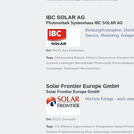
IBC SOLAR AG
Photovoltaik Systemhaus IBC SOLAR AG
Beratung/Konzeption, Distrib
Service, Monitoring, Anlage
Ort:
96231
Bad Staffelstein
Tags:
Atomausstieg
Batterie
Effizienz
Erneuerbare Energien
Er
Systeme
Laderegler
Monokristallin
Photovoltaik
Photovoltaikan
Solaranlage
Solarmodul
Wechselrichter
Solar Frontier Europe GmbH
Solar Frontier Europe GmbH
Höchste Erträge - auch unt
Ort:
82031
Grünwald
Tags:
CIS
Effizienz
Eigenverbrauch
Ertragsdaten
Modul
Photov
Projekte
Projektentwicklung
Shop
Solaranlage
Solarkraftwerke