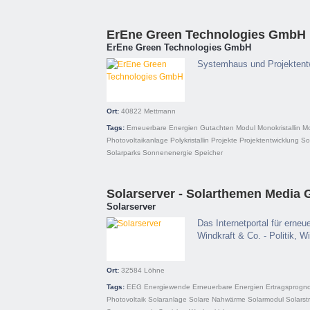
ErEne Green Technologies GmbH
ErEne Green Technologies GmbH
Systemhaus und Projektent
Ort:
40822
Mettmann
Tags:
Erneuerbare Energien
Gutachten
Modul
Monokristallin
M
Photovoltaikanlage
Polykristallin
Projekte
Projektentwicklung
So
Solarparks
Sonnenenergie
Speicher
Solarserver - Solarthemen Media
Solarserver
Das Internetportal für erneu
Windkraft & Co. - Politik, 
Ort:
32584
Löhne
Tags:
EEG
Energiewende
Erneuerbare Energien
Ertragsprogn
Photovoltaik
Solaranlage
Solare Nahwärme
Solarmodul
Solarst