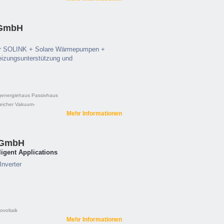
 GmbH
r SOLINK + Solare Wärmepumpen +
izungsunterstützung und
genergiehaus
Passivhaus
eicher
Vakuum-
Mehr Informationen
 GmbH
lligent Applications
Inverter
ovoltaik
Mehr Informationen