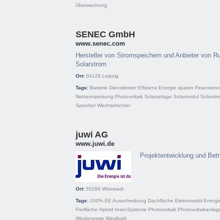
Überwachung
SENEC GmbH
www.senec.com
Hersteller von Stromspeichern und Anbieter von R
Solarstrom
Ort:
04129
Leipzig
Tags:
Batterie
Dienstleister
Effizienz
Energie sparen
Finanzieru
Netzeinspeisung
Photovoltaik
Solaranlage
Solarmodul
Solarstr
Speicher
Wechselrichter
juwi AG
www.juwi.de
Projektentwicklung und Betr
Ort:
55286
Wörrstadt
Tags:
100% EE
Ausschreibung
Dachfläche
Elektromobil
Energi
Freifläche
Hybrid
Insel-Systeme
Photovoltaik
Photovoltaikanlag
Windenergie
Windkraft