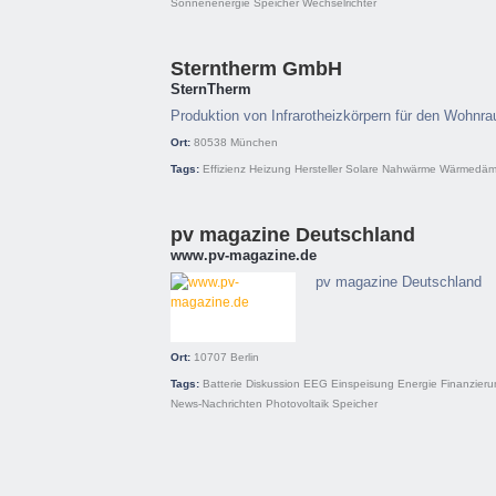
Sonnenenergie
Speicher
Wechselrichter
Sterntherm GmbH
SternTherm
Produktion von Infrarotheizkörpern für den Wohnr
Ort:
80538
München
Tags:
Effizienz
Heizung
Hersteller
Solare Nahwärme
Wärmedä
pv magazine Deutschland
www.pv-magazine.de
pv magazine Deutschland
Ort:
10707
Berlin
Tags:
Batterie
Diskussion
EEG
Einspeisung
Energie
Finanzieru
News-Nachrichten
Photovoltaik
Speicher