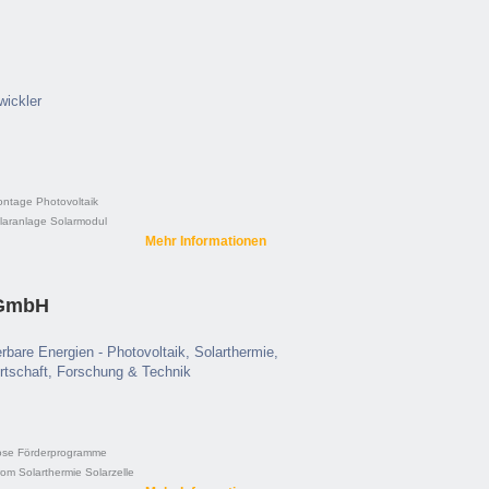
wickler
ontage
Photovoltaik
laranlage
Solarmodul
Mehr Informationen
 GmbH
erbare Energien - Photovoltaik, Solarthermie,
Wirtschaft, Forschung & Technik
ose
Förderprogramme
rom
Solarthermie
Solarzelle