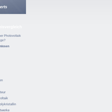
erts
eisvergleich
er Photovoltaik
age?
enlosen
en
ateur
oltaik
olykristallin
ftwerke