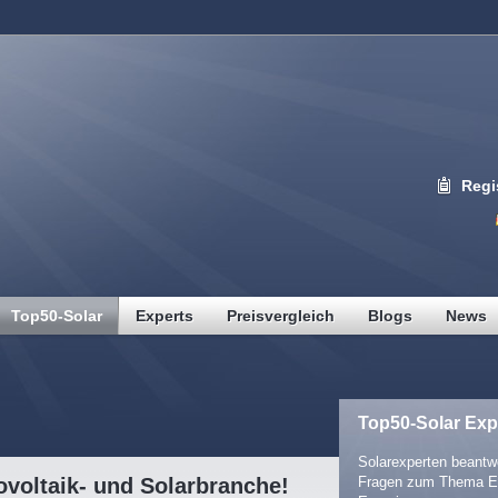
Regi
Top50-Solar
Experts
Preisvergleich
Blogs
News
Top50-Solar Exp
Solarexperten beantwo
voltaik- und Solarbranche!
Fragen zum Thema E