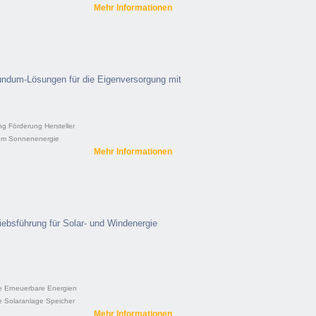
Mehr Informationen
undum-Lösungen für die Eigenversorgung mit
ng
Förderung
Hersteller
om
Sonnenenergie
Mehr Informationen
iebsführung für Solar- und Windenergie
e
Erneuerbare Energien
e
Solaranlage
Speicher
Mehr Informationen