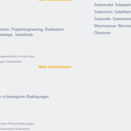
Solarmodul
Solarpar
Solarstrom
Solarther
Solarzelle
Sonnenene
Warmwasser
Wechsel
ution, Projektengineering, Realisation,
Ökostrom
nerträge, Solarfonds
tragskontrolle
Fonds
Insel-
lage
Polykristallin
Mehr Informationen
er schwierigsten Bedingungen
oltaik
Photovoltaikanlage
Solarmodul
Solarstrom