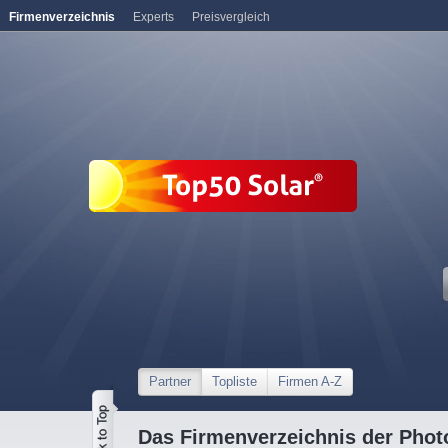
Firmenverzeichnis
Experts
Preisvergleich
Partner
Topliste
Firmen A-Z
Das Firmenverzeichnis der Photo