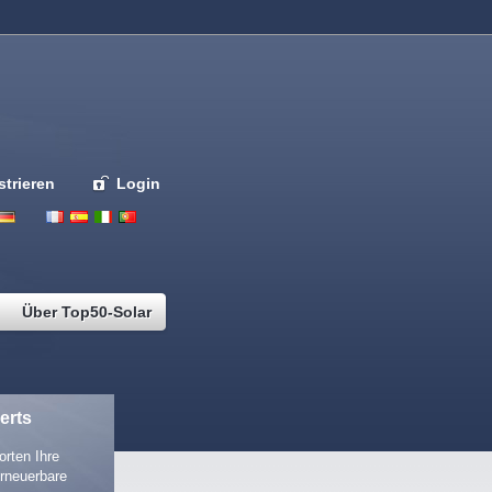
strieren
Login
Deutsch
English
French
Espanol
Italiano
Portugues
Nederlands
Über Top50-Solar
erts
rten Ihre
rneuerbare