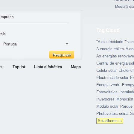
Média 5 di
Empresa
Tag Cloud
País
"A electricidade ""ver
A energia eólica
A en
As energias renováve
Central de energia sol
s:
Toplist
Lista alfabética
Mapa
Célula solar
Eficiênci
Electricidade solar
En
Energia verde
Energy
Fotovoltaica
Instalad
Inversores
Monocrist
Módulo solar
Parque 
Photovoltaic usina
So
Solarthermics