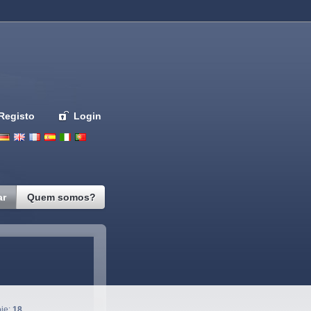
Registo
Login
Deutsch
English
French
Espanol
Italiano
Portugues
Nederlands
ar
Quem somos?
oje:
18