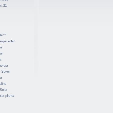
as:
21
de"""
ergia solar
is
ar
a
ergia
 Saver
or
alino
Solar
lar planta