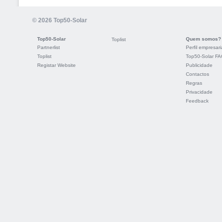
© 2026 Top50-Solar
Top50-Solar
Quem somos?
Toplist
Partnerlist
Perfil empresari
Toplist
Top50-Solar F
Registar Website
Publicidade
Contactos
Regras
Privacidade
Feedback