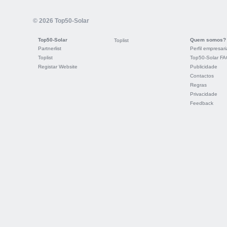
© 2026 Top50-Solar
Top50-Solar
Quem somos?
Toplist
Partnerlist
Perfil empresari
Toplist
Top50-Solar F
Registar Website
Publicidade
Contactos
Regras
Privacidade
Feedback