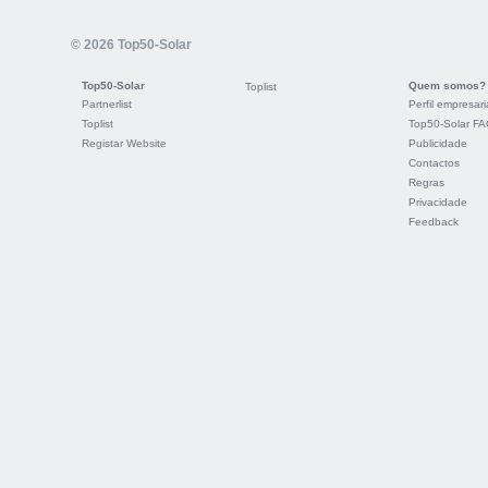
© 2026 Top50-Solar
Top50-Solar
Quem somos?
Toplist
Partnerlist
Perfil empresari
Toplist
Top50-Solar F
Registar Website
Publicidade
Contactos
Regras
Privacidade
Feedback