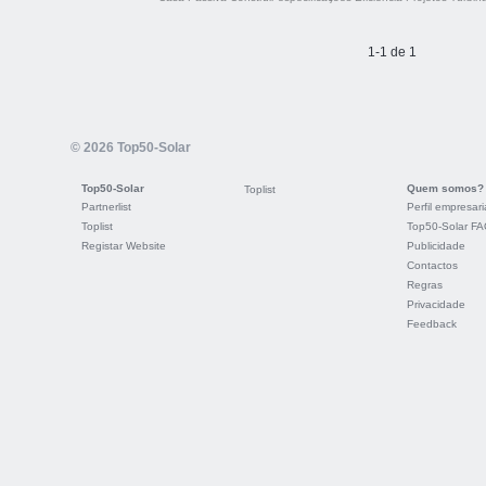
1-1 de 1
© 2026 Top50-Solar
Top50-Solar
Quem somos?
Toplist
Partnerlist
Perfil empresari
Toplist
Top50-Solar F
Registar Website
Publicidade
Contactos
Regras
Privacidade
Feedback