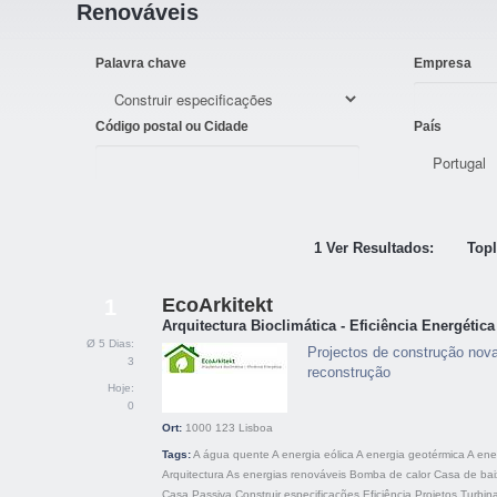
Renováveis
Palavra chave
Empresa
Código postal ou Cidade
País
1 Ver Resultados:
Topl
EcoArkitekt
1
Arquitectura Bioclimática - Eficiência Energética
Ø 5 Dias:
Projectos de construção nova
3
reconstrução
Hoje:
0
Ort:
1000 123
Lisboa
Tags:
A água quente
A energia eólica
A energia geotérmica
A ene
Arquitectura
As energias renováveis
Bomba de calor
Casa de bai
Casa Passiva
Construir especificações
Eficiência
Projetos
Turbina