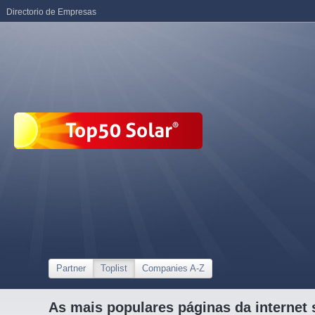
Directorio de Empresas
Partner
Toplist
Companies A-Z
As mais populares páginas da internet 