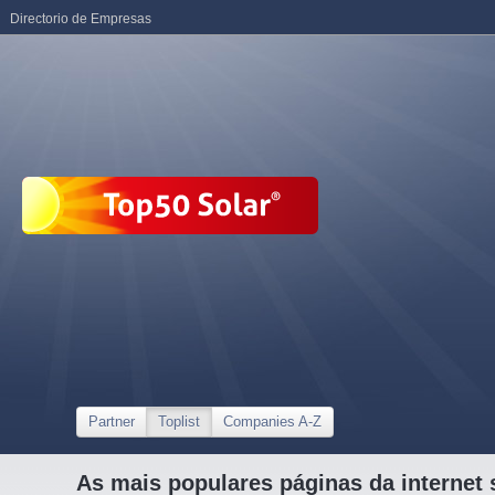
Directorio de Empresas
Partner
Toplist
Companies A-Z
As mais populares páginas da internet 