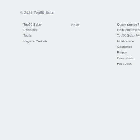
© 2026 Top50-Solar
Top50-Solar
Quem somos?
Toplist
Partnerlist
Perfil empresari
Toplist
Top50-Solar F
Registar Website
Publicidade
Contactos
Regras
Privacidade
Feedback