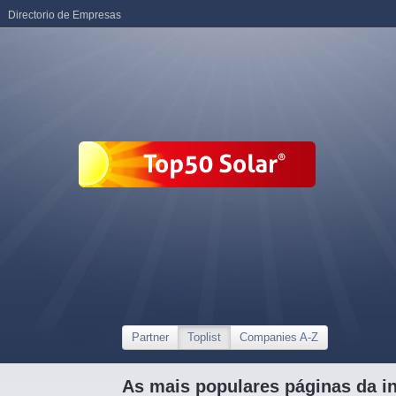
Directorio de Empresas
Partner
Toplist
Companies A-Z
As mais populares páginas da in