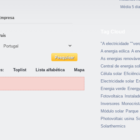
Média 5 di
Empresa
Tag Cloud
País
"A electricidade ""ver
A energia eólica
A en
As energias renováve
Central de energia sol
s:
Toplist
Lista alfabética
Mapa
Célula solar
Eficiênci
Electricidade solar
En
Energia verde
Energy
Fotovoltaica
Instalad
Inversores
Monocrist
Módulo solar
Parque 
Photovoltaic usina
So
Solarthermics