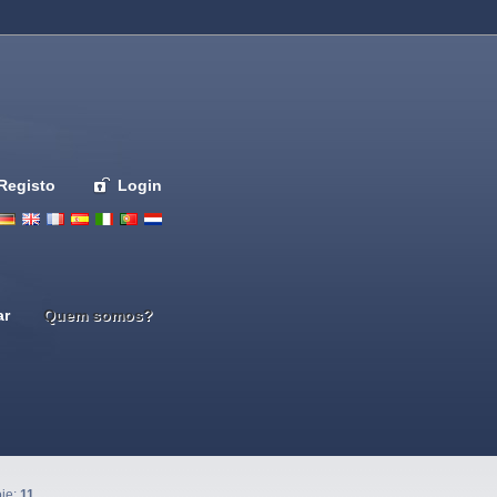
Registo
Login
Deutsch
English
French
Espanol
Italiano
Portugues
Nederlands
ar
Quem somos?
oje:
11