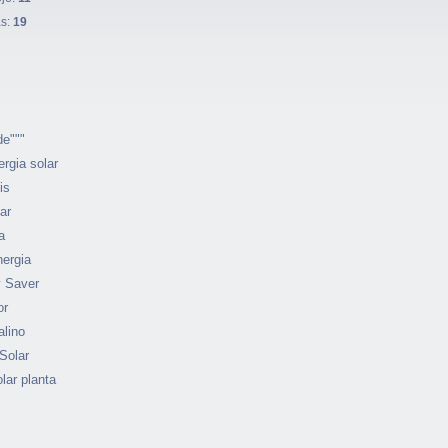
as:
19
de"""
ergia solar
is
ar
a
ergia
 Saver
or
alino
Solar
lar planta