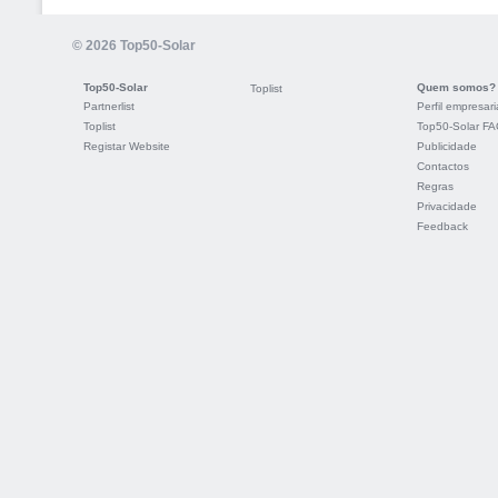
© 2026 Top50-Solar
Top50-Solar
Quem somos?
Toplist
Partnerlist
Perfil empresari
Toplist
Top50-Solar F
Registar Website
Publicidade
Contactos
Regras
Privacidade
Feedback