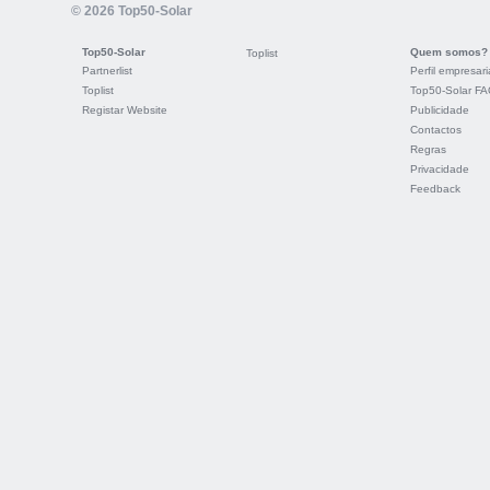
© 2026 Top50-Solar
Top50-Solar
Quem somos?
Toplist
Partnerlist
Perfil empresari
Toplist
Top50-Solar F
Registar Website
Publicidade
Contactos
Regras
Privacidade
Feedback