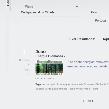
Código postal ou Cidade
País
1 Ver Resultados:
Topl
Joao
1
Energia Biomassa -
Ø 5 Dias:
Site sobre energias renovave
2
energia renovavel, os pellets.
Hoje:
0
Ort:
2735
Sintra
Tags:
Amortização
As energias renováveis
Biomassa
Eficiência
E
Energia verde
Equipamento
Pellets
Wood
Wood Pellets
1-1 de 1