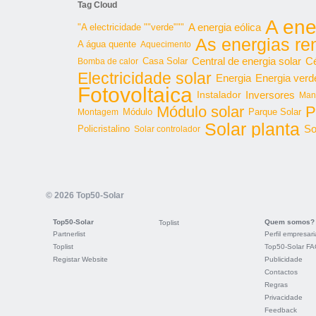
Tag Cloud
A ene
"A electricidade ""verde"""
A energia eólica
As energias re
A água quente
Aquecimento
Central de energia solar
Cé
Bomba de calor
Casa Solar
Electricidade solar
Energia
Energia verd
Fotovoltaica
Inversores
Instalador
Man
Módulo solar
P
Parque Solar
Montagem
Módulo
Solar planta
So
Policristalino
Solar controlador
© 2026 Top50-Solar
Top50-Solar
Quem somos?
Toplist
Partnerlist
Perfil empresari
Toplist
Top50-Solar F
Registar Website
Publicidade
Contactos
Regras
Privacidade
Feedback