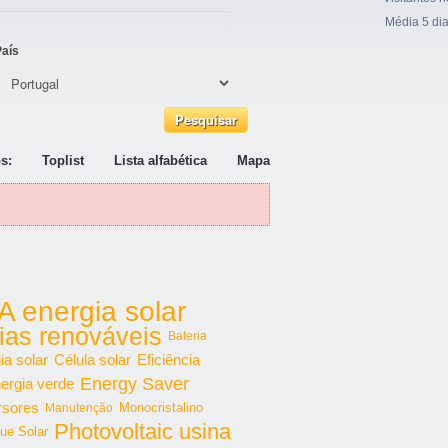
Média 5 di
País
s:
Toplist
Lista alfabética
Mapa
A energia solar
ias renováveis
Bateria
ia solar
Célula solar
Eficiência
Energy Saver
ergia verde
rsores
Monocristalino
Manutenção
Photovoltaic usina
ue Solar