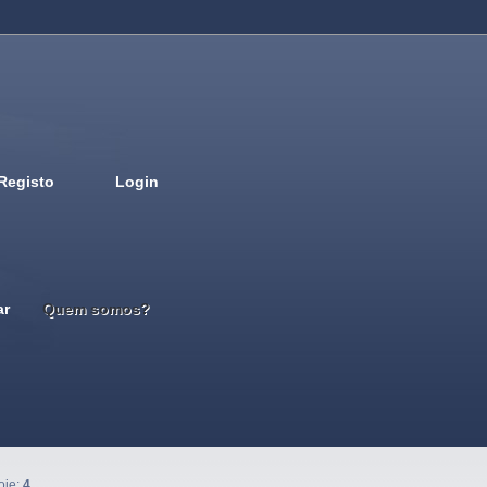
Registo
Login
Deutsch
English
French
Espanol
Italiano
Portugues
Nederlands
ar
Quem somos?
oje:
4