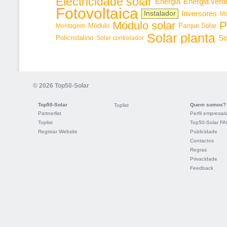
Electricidade solar
Energia
Energia verd
Fotovoltaica
Inversores
Instalador
Ma
Módulo solar
P
Parque Solar
Montagem
Módulo
Solar planta
So
Policristalino
Solar controlador
© 2026 Top50-Solar
Top50-Solar
Quem somos?
Toplist
Partnerlist
Perfil empresari
Toplist
Top50-Solar F
Registar Website
Publicidade
Contactos
Regras
Privacidade
Feedback