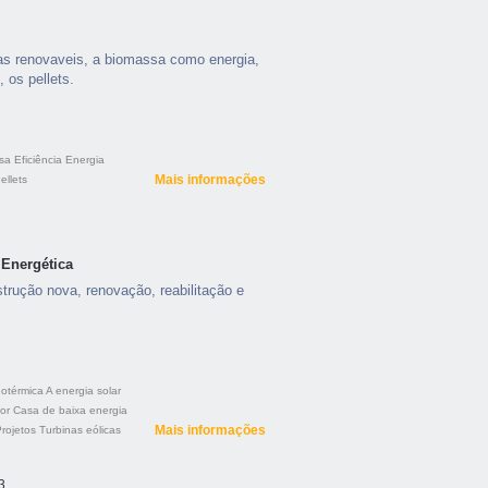
ias renovaveis, a biomassa como energia,
 os pellets.
sa
Eficiência
Energia
Mais informações
llets
 Energética
trução nova, renovação, reabilitação e
eotérmica
A energia solar
or
Casa de baixa energia
Mais informações
rojetos
Turbinas eólicas
3