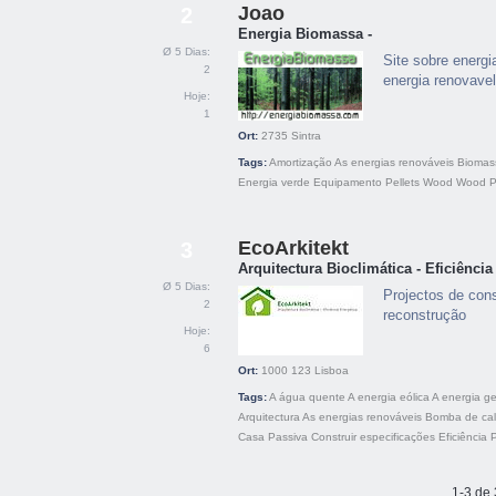
Joao
2
Energia Biomassa -
Ø 5 Dias:
Site sobre energ
2
energia renovavel,
Hoje:
1
Ort:
2735
Sintra
Tags:
Amortização
As energias renováveis
Biomas
Energia verde
Equipamento
Pellets
Wood
Wood Pe
EcoArkitekt
3
Arquitectura Bioclimática - Eficiência
Ø 5 Dias:
Projectos de cons
2
reconstrução
Hoje:
6
Ort:
1000 123
Lisboa
Tags:
A água quente
A energia eólica
A energia g
Arquitectura
As energias renováveis
Bomba de cal
Casa Passiva
Construir especificações
Eficiência
P
1-3 de 