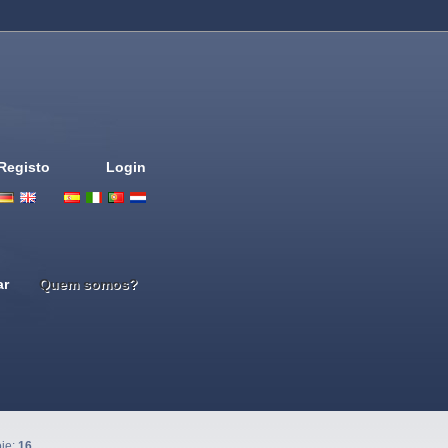
Registo
Login
Deutsch
English
French
Espanol
Italiano
Portugues
Nederlands
ar
Quem somos?
oje:
16