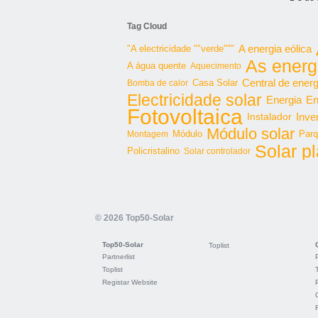
Tag Cloud
"A electricidade ""verde"""
A energia eólica
As energ
A água quente
Aquecimento
Central de energ
Bomba de calor
Casa Solar
Electricidade solar
Energia
En
Fotovoltaica
Inve
Instalador
Módulo solar
Parq
Montagem
Módulo
Solar p
Policristalino
Solar controlador
© 2026 Top50-Solar
Top50-Solar
Toplist
Partnerlist
Toplist
Registar Website