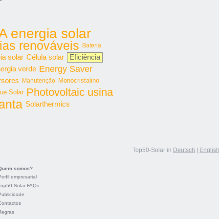
A energia solar
ias renováveis
Bateria
ia solar
Célula solar
Eficiência
Energy Saver
ergia verde
rsores
Monocristalino
Manutenção
Photovoltaic usina
ue Solar
lanta
Solarthermics
Top50-Solar in
Deutsch
|
Englis
Quem somos?
Perfil empresarial
Top50-Solar FAQs
Publicidade
Contactos
Regras