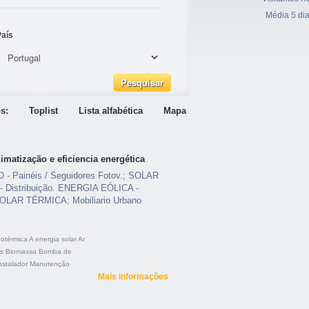
Média 5 di
País
s:
Toplist
Lista alfabética
Mapa
matização e eficiencia energética
Painéis / Seguidores Fotov.; SOLAR
Distribuição. ENERGIA EÓLICA -
SOLAR TÉRMICA; Mobiliario Urbano
eotérmica
A energia solar
Ar
is
Biomassa
Bomba de
nstalador
Manutenção
Mais informações