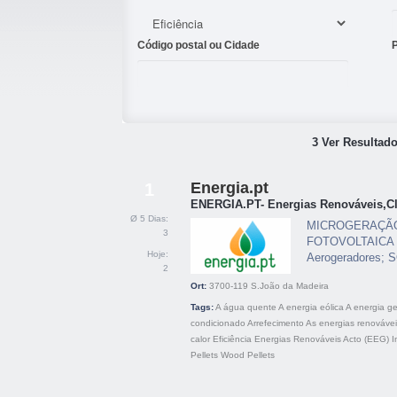
Código postal ou Cidade
3 Ver Resultado
Energia.pt
1
ENERGIA.PT- Energias Renováveis,Cli
Ø 5 Dias:
MICROGERAÇÃO - 
3
FOTOVOLTAICA - 
Hoje:
Aerogeradores; 
2
Ort:
3700-119
S.João da Madeira
Tags:
A água quente
A energia eólica
A energia g
condicionado
Arrefecimento
As energias renováve
calor
Eficiência
Energias Renováveis Acto (EEG)
I
Pellets
Wood Pellets