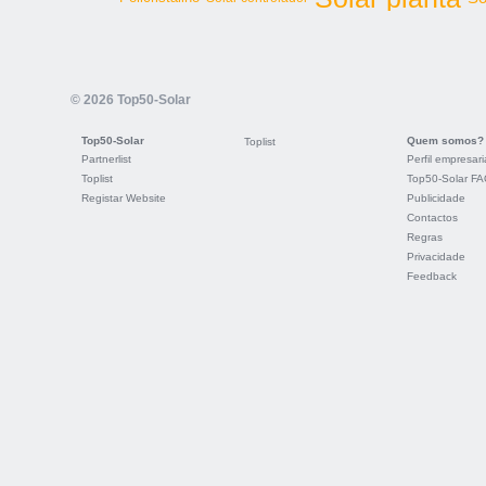
© 2026 Top50-Solar
Top50-Solar
Quem somos?
Toplist
Partnerlist
Perfil empresari
Toplist
Top50-Solar F
Registar Website
Publicidade
Contactos
Regras
Privacidade
Feedback