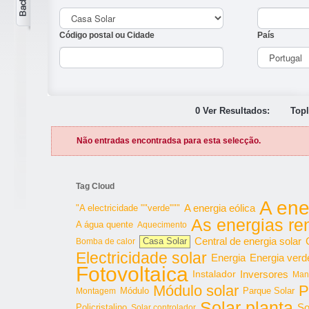
Código postal ou Cidade
País
0 Ver Resultados:
Topl
Não entradas encontradsa para esta selecção.
Tag Cloud
A ene
"A electricidade ""verde"""
A energia eólica
As energias re
A água quente
Aquecimento
Central de energia solar
Bomba de calor
Casa Solar
Electricidade solar
Energia
Energia verd
Fotovoltaica
Inversores
Instalador
Man
Módulo solar
P
Parque Solar
Montagem
Módulo
Solar planta
So
Policristalino
Solar controlador