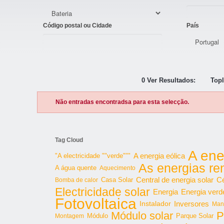
Código postal ou Cidade
País
0 Ver Resultados:
Topl
Não entradas encontradsa para esta selecção.
Tag Cloud
A ene
"A electricidade ""verde"""
A energia eólica
As energias re
A água quente
Aquecimento
Central de energia solar
Cé
Bomba de calor
Casa Solar
Electricidade solar
Energia
Energia verd
Fotovoltaica
Inversores
Instalador
Man
Módulo solar
P
Parque Solar
Montagem
Módulo