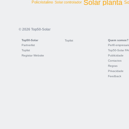
Solar planta
So
Policristalino
Solar controlador
© 2026 Top50-Solar
Top50-Solar
Quem somos?
Toplist
Partnerlist
Perfil empresari
Toplist
Top50-Solar F
Registar Website
Publicidade
Contactos
Regras
Privacidade
Feedback