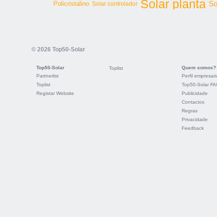
Solar planta
So
Policristalino
Solar controlador
© 2026 Top50-Solar
Top50-Solar
Quem somos?
Toplist
Partnerlist
Perfil empresari
Toplist
Top50-Solar F
Registar Website
Publicidade
Contactos
Regras
Privacidade
Feedback