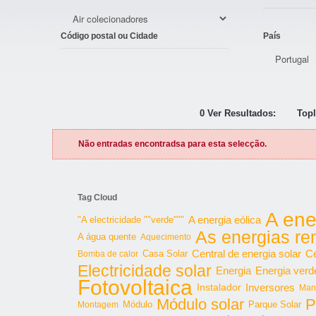
Código postal ou Cidade
País
0 Ver Resultados:
Topl
Não entradas encontradsa para esta selecção.
Tag Cloud
A ene
"A electricidade ""verde"""
A energia eólica
As energias re
A água quente
Aquecimento
Central de energia solar
Cé
Bomba de calor
Casa Solar
Electricidade solar
Energia
Energia verd
Fotovoltaica
Inversores
Instalador
Man
Módulo solar
P
Parque Solar
Montagem
Módulo