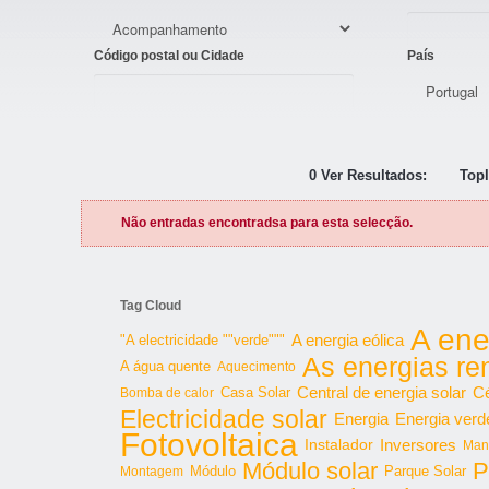
Código postal ou Cidade
País
0 Ver Resultados:
Topl
Não entradas encontradsa para esta selecção.
Tag Cloud
A ene
"A electricidade ""verde"""
A energia eólica
As energias re
A água quente
Aquecimento
Central de energia solar
Cé
Bomba de calor
Casa Solar
Electricidade solar
Energia
Energia verd
Fotovoltaica
Inversores
Instalador
Man
Módulo solar
P
Parque Solar
Montagem
Módulo