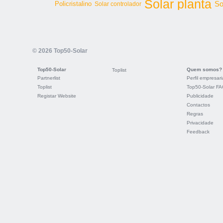
Solar planta
So
Policristalino
Solar controlador
© 2026 Top50-Solar
Top50-Solar
Quem somos?
Toplist
Partnerlist
Perfil empresari
Toplist
Top50-Solar F
Registar Website
Publicidade
Contactos
Regras
Privacidade
Feedback