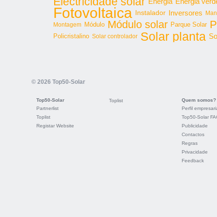
Electricidade solar
Energia
Energia verd
Fotovoltaica
Inversores
Instalador
Man
Módulo solar
P
Parque Solar
Montagem
Módulo
Solar planta
So
Policristalino
Solar controlador
© 2026 Top50-Solar
Top50-Solar
Quem somos?
Toplist
Partnerlist
Perfil empresari
Toplist
Top50-Solar F
Registar Website
Publicidade
Contactos
Regras
Privacidade
Feedback