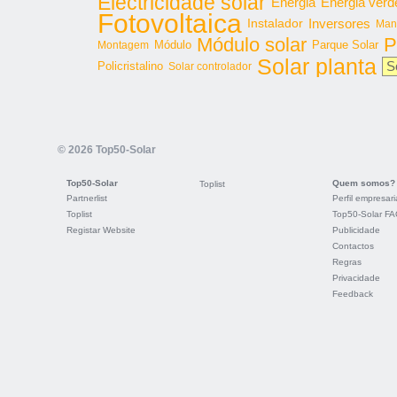
Electricidade solar
Energia
Energia verd
Fotovoltaica
Inversores
Instalador
Man
Módulo solar
P
Parque Solar
Montagem
Módulo
Solar planta
S
Policristalino
Solar controlador
© 2026 Top50-Solar
Top50-Solar
Quem somos?
Toplist
Partnerlist
Perfil empresari
Toplist
Top50-Solar F
Registar Website
Publicidade
Contactos
Regras
Privacidade
Feedback