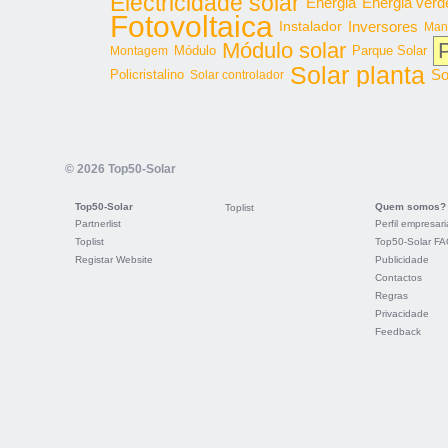
Electricidade solar
Energia
Energia verd
Fotovoltaica
Inversores
Instalador
Man
Módulo solar
P
Parque Solar
Montagem
Módulo
Solar planta
So
Policristalino
Solar controlador
© 2026 Top50-Solar
Top50-Solar
Quem somos?
Toplist
Partnerlist
Perfil empresari
Toplist
Top50-Solar F
Registar Website
Publicidade
Contactos
Regras
Privacidade
Feedback