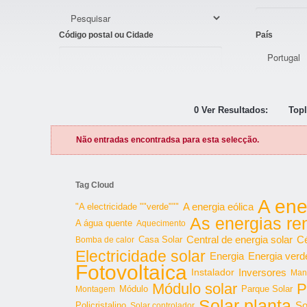
Código postal ou Cidade
País
0 Ver Resultados:
Topl
Não entradas encontradsa para esta selecção.
Tag Cloud
A ene
"A electricidade ""verde"""
A energia eólica
As energias re
A água quente
Aquecimento
Central de energia solar
Cé
Bomba de calor
Casa Solar
Electricidade solar
Energia
Energia verd
Fotovoltaica
Inversores
Instalador
Man
Módulo solar
P
Parque Solar
Montagem
Módulo
Solar planta
So
Policristalino
Solar controlador