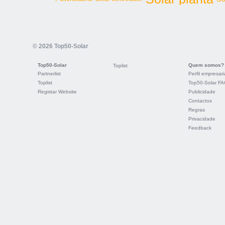
© 2026 Top50-Solar
Top50-Solar
Quem somos?
Toplist
Partnerlist
Perfil empresari
Toplist
Top50-Solar F
Registar Website
Publicidade
Contactos
Regras
Privacidade
Feedback