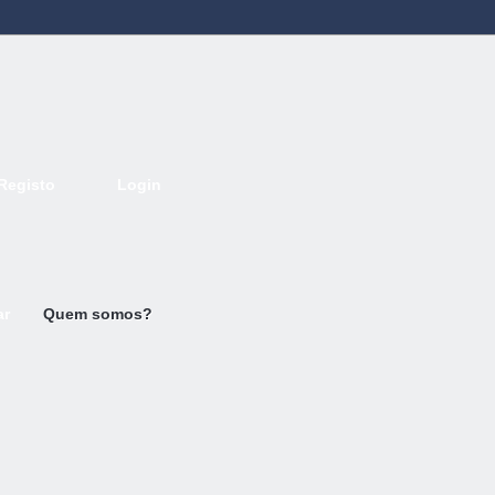
Registo
Login
Deutsch
English
French
Espanol
Italiano
Portugues
Nederlands
ar
Quem somos?