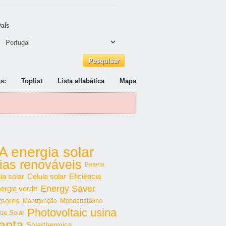
País
s:
Toplist
Lista alfabética
Mapa
A energia solar
ias renováveis
Bateria
ia solar
Célula solar
Eficiência
Energy Saver
ergia verde
rsores
Monocristalino
Manutenção
Photovoltaic usina
ue Solar
lanta
Solarthermics