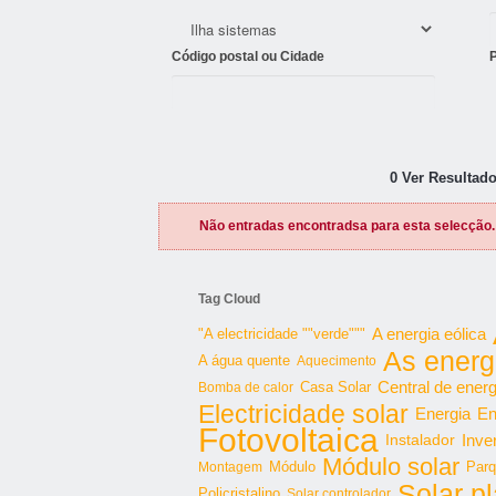
Código postal ou Cidade
0 Ver Resultado
Não entradas encontradsa para esta selecção.
Tag Cloud
"A electricidade ""verde"""
A energia eólica
As energ
A água quente
Aquecimento
Central de energ
Bomba de calor
Casa Solar
Electricidade solar
Energia
En
Fotovoltaica
Inve
Instalador
Módulo solar
Parq
Montagem
Módulo
Solar p
Policristalino
Solar controlador