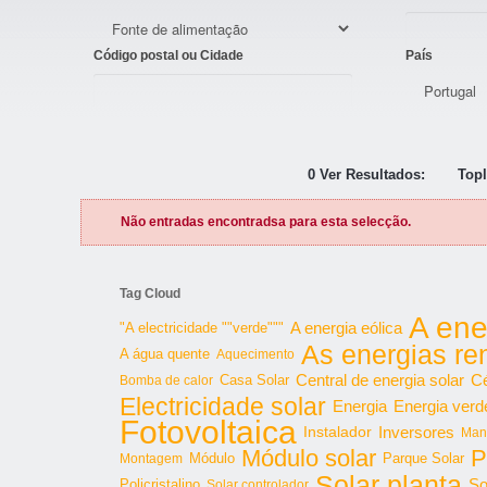
Código postal ou Cidade
País
0 Ver Resultados:
Topl
Não entradas encontradsa para esta selecção.
Tag Cloud
A ene
"A electricidade ""verde"""
A energia eólica
As energias re
A água quente
Aquecimento
Central de energia solar
Cé
Bomba de calor
Casa Solar
Electricidade solar
Energia
Energia verd
Fotovoltaica
Inversores
Instalador
Man
Módulo solar
P
Parque Solar
Montagem
Módulo
Solar planta
So
Policristalino
Solar controlador