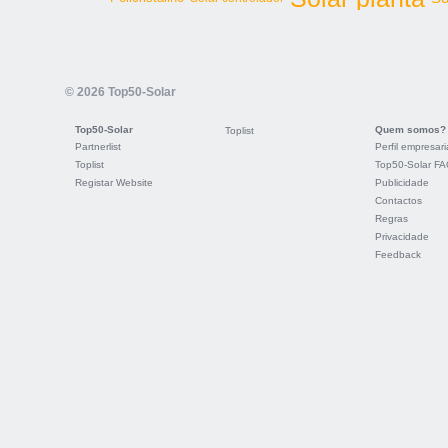
© 2026 Top50-Solar
Top50-Solar
Quem somos?
Toplist
Partnerlist
Perfil empresari
Toplist
Top50-Solar F
Registar Website
Publicidade
Contactos
Regras
Privacidade
Feedback