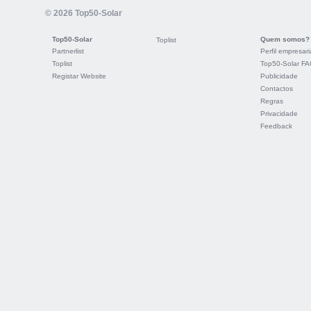
© 2026 Top50-Solar
Top50-Solar
Quem somos?
Toplist
Partnerlist
Perfil empresari
Toplist
Top50-Solar F
Registar Website
Publicidade
Contactos
Regras
Privacidade
Feedback