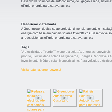
Desenvolve soluções de autoconsumo, de ligação à rede, sistema
off grid, energia para caravanas, etc
Descrição detalhada
A Greenpower, dedica-se ao projecto, dimensionamento e instala
energia com base em painéis solares fotovoltaicos. Desenvolve s
à rede, sistemas off grid, energia para caravanas, etc
Tags
"A electricidade ""verde"""
,
A energia solar
,
As energias renováveis
,
proprio
,
Electricidade solar
,
Energia verde
,
Energias Renováveis A
Investimento
,
Módulo solar
,
Monocristalino
,
Para veículos eléctrico
Visitar página: greenpower.pt