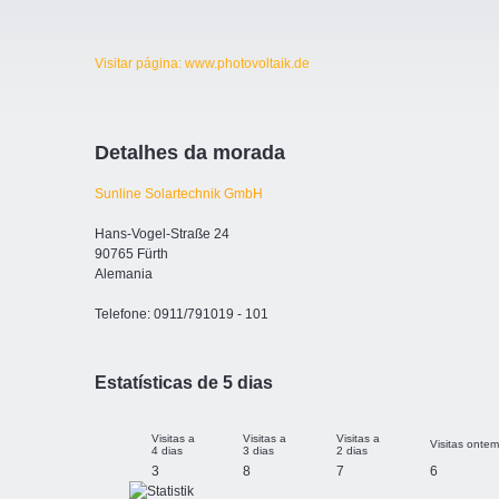
Visitar página: www.photovoltaik.de
Detalhes da morada
Sunline Solartechnik GmbH
Hans-Vogel-Straße 24
90765 Fürth
Alemania
Telefone: 0911/791019 - 101
Estatísticas de 5 dias
Visitas a
Visitas a
Visitas a
Visitas ontem
4 dias
3 dias
2 dias
3
8
7
6