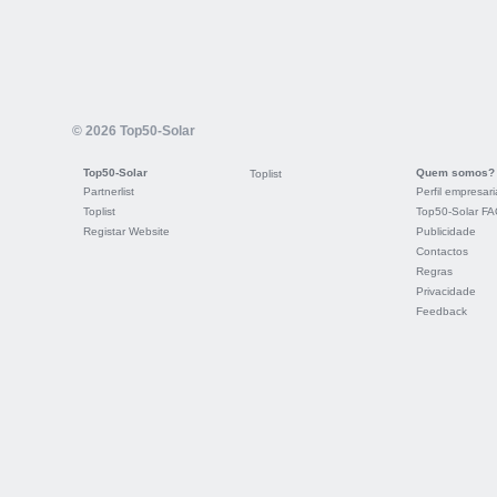
© 2026 Top50-Solar
Top50-Solar
Quem somos?
Toplist
Partnerlist
Perfil empresari
Toplist
Top50-Solar F
Registar Website
Publicidade
Contactos
Regras
Privacidade
Feedback