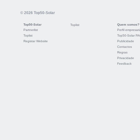
© 2026 Top50-Solar
Top50-Solar
Quem somos?
Toplist
Partnerlist
Perfil empresari
Toplist
Top50-Solar F
Registar Website
Publicidade
Contactos
Regras
Privacidade
Feedback