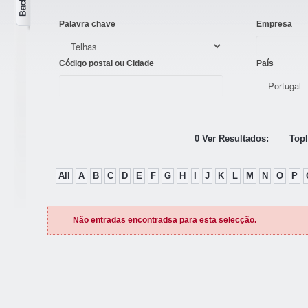
Palavra chave
Empresa
Código postal ou Cidade
País
0 Ver Resultados:
Topl
All
A
B
C
D
E
F
G
H
I
J
K
L
M
N
O
P
Não entradas encontradsa para esta selecção.