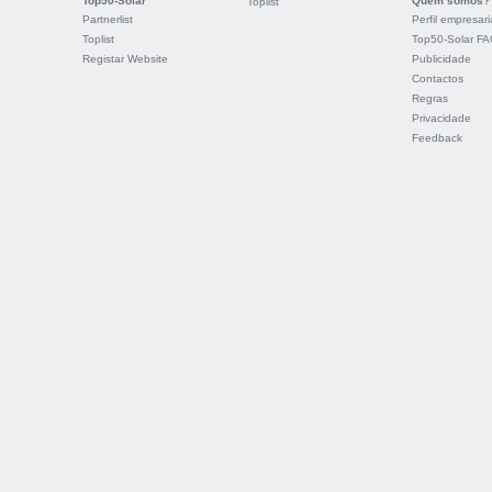
Top50-Solar
Quem somos?
Toplist
Partnerlist
Perfil empresari
Toplist
Top50-Solar F
Registar Website
Publicidade
Contactos
Regras
Privacidade
Feedback