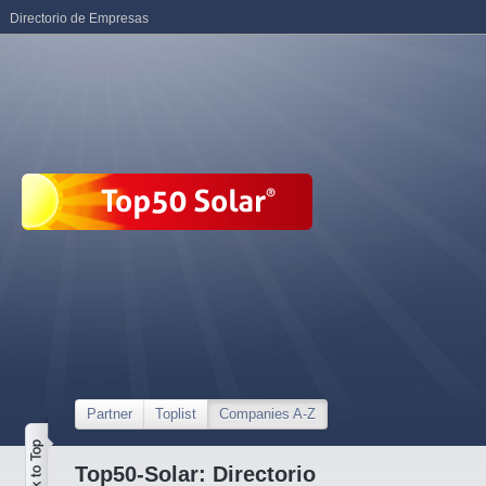
Directorio de Empresas
Partner
Toplist
Companies A-Z
Top50-Solar: Directorio