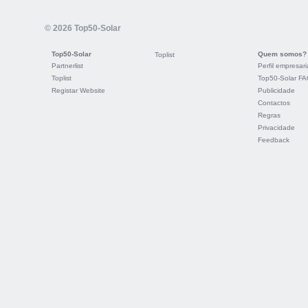
© 2026 Top50-Solar
Top50-Solar
Quem somos?
Toplist
Partnerlist
Perfil empresari
Toplist
Top50-Solar F
Registar Website
Publicidade
Contactos
Regras
Privacidade
Feedback