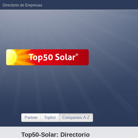
Directorio de Empresas
Partner
Toplist
Companies A-Z
Top50-Solar: Directorio