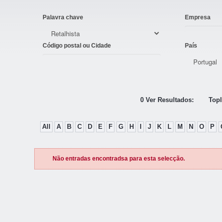
Palavra chave
Empresa
Código postal ou Cidade
País
0 Ver Resultados:
Topl
All
A
B
C
D
E
F
G
H
I
J
K
L
M
N
O
P
Não entradas encontradsa para esta selecção.