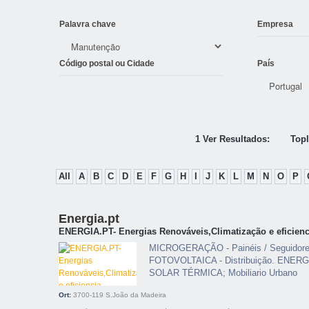
Palavra chave
Empresa
Código postal ou Cidade
País
1 Ver Resultados:
Topl
All
A
B
C
D
E
F
G
H
I
J
K
L
M
N
O
P
Energia.pt
ENERGIA.PT- Energias Renováveis,Climatização e eficienc
MICROGERAÇÃO - Painéis / Seguidore
FOTOVOLTAICA - Distribuição. ENERGI
SOLAR TÉRMICA; Mobiliario Urbano
Ort:
3700-119
S.João da Madeira