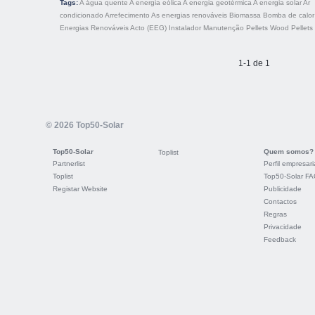
Tags:
A água quente
A energia eólica
A energia geotérmica
A energia solar
Ar
condicionado
Arrefecimento
As energias renováveis
Biomassa
Bomba de calor
Energias Renováveis Acto (EEG)
Instalador
Manutenção
Pellets
Wood Pellets
1-1 de 1
© 2026 Top50-Solar
Top50-Solar
Quem somos?
Toplist
Partnerlist
Perfil empresari
Toplist
Top50-Solar F
Registar Website
Publicidade
Contactos
Regras
Privacidade
Feedback