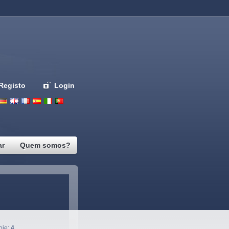
Registo
Login
Deutsch
English
French
Espanol
Italiano
Portugues
Nederlands
ar
Quem somos?
oje:
4