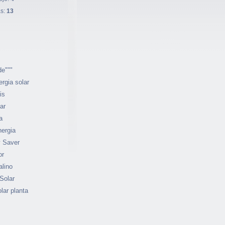
as:
13
de"""
ergia solar
is
ar
a
ergia
 Saver
or
alino
Solar
lar planta