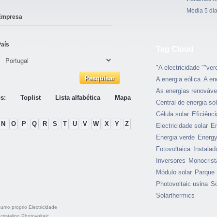
Média 5 di
Empresa
País
Tag Cloud
"A electricidade ""ver
A energia eólica
A en
As energias renováve
s:
Toplist
Lista alfabética
Mapa
Central de energia sol
Célula solar
Eficiênci
N
O
P
Q
R
S
T
U
V
W
X
Y
Z
Electricidade solar
En
Energia verde
Energy
Fotovoltaica
Instalad
Inversores
Monocrist
Módulo solar
Parque 
Photovoltaic usina
So
Solarthermics
umo proprio
Electricidade
ristalino
Photovoltaic