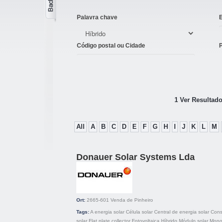
Palavra chave
Código postal ou Cidade
1 Ver Resultado
All
A
B
C
D
E
F
G
H
I
J
K
L
M
Donauer Solar Systems Lda
Ort:
2665-601
Venda de Pinheiro
Tags:
A energia solar
Célula solar
Central de energia solar
Cons
solar
Flat plate collector
Fotovoltaica
Híbrido
Módulo solar
Monoc