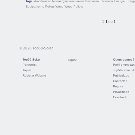
Tags:
Amortização
As energias renováveis
Biomassa
Eficiência
Energia
Energi
Equipamento
Pellets
Wood
Wood Pellets
1-1 de 1
© 2026 Top50-Solar
Top50-Solar
Quem somos?
Toplist
Partnerlist
Perfil empresari
Toplist
Top50-Solar F
Registar Website
Publicidade
Contactos
Regras
Privacidade
Feedback