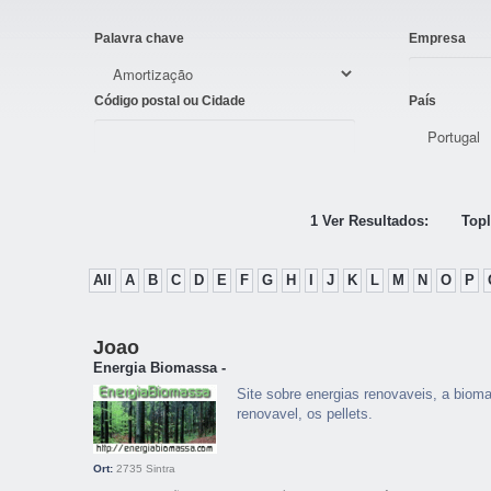
Palavra chave
Empresa
Código postal ou Cidade
País
1 Ver Resultados:
Topl
All
A
B
C
D
E
F
G
H
I
J
K
L
M
N
O
P
Joao
Energia Biomassa -
Site sobre energias renovaveis, a biom
renovavel, os pellets.
Ort:
2735
Sintra