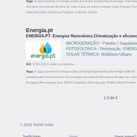
Tags:
A água quente
A energia eólica
A energia geotérmica
A energia solar
Arq
energias renováveis
Bomba de calor
Casa de baixa energia
Casa Passiva
Con
especificações
Eficiência
Projetos
Turbinas eólicas
Energia.pt
ENERGIA.PT- Energias Renováveis,Climatização e eficienc
MICROGERAÇÃO - Painéis / Seguidore
FOTOVOLTAICA - Distribuição. ENERGI
SOLAR TÉRMICA; Mobiliario Urbano
Ort:
3700-119
S.João da Madeira
Tags:
A água quente
A energia eólica
A energia geotérmica
A energia solar
Ar
condicionado
Arrefecimento
As energias renováveis
Biomassa
Bomba de calor
Energias Renováveis Acto (EEG)
Instalador
Manutenção
Pellets
Wood Pellets
1-2 de 2
© 2026 Top50-Solar
Top50-Solar
Quem somos?
Toplist