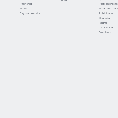
Partnerlist
Perfil empresari
Toplist
Top50-Solar F
Registar Website
Publicidade
Contactos
Regras
Privacidade
Feedback