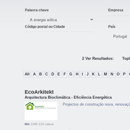
Palavra chave
Empresa
Código postal ou Cidade
País
2 Ver Resultados:
Topl
All
A
B
C
D
E
F
G
H
I
J
K
L
M
N
O
P
EcoArkitekt
Arquitectura Bioclimática - Eficiência Energética
Projectos de construção nova, renovaçã
Ort:
1000 123
Lisboa