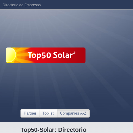
Directorio de Empresas
Partner
Toplist
Companies A-Z
Top50-Solar: Directorio