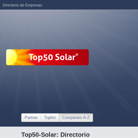
Directorio de Empresas
Partner
Toplist
Companies A-Z
Top50-Solar: Directorio