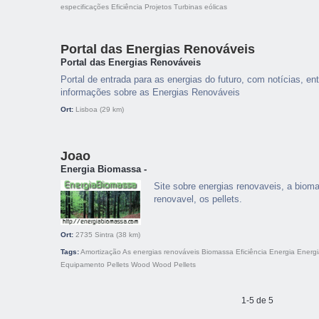
especificações
Eficiência
Projetos
Turbinas eólicas
Portal das Energias Renováveis
Portal das Energias Renováveis
Portal de entrada para as energias do futuro, com notícias, ent
informações sobre as Energias Renováveis
Ort:
Lisboa
(29 km)
Joao
Energia Biomassa -
Site sobre energias renovaveis, a biom
renovavel, os pellets.
Ort:
2735
Sintra
(38 km)
Tags:
Amortização
As energias renováveis
Biomassa
Eficiência
Energia
Energi
Equipamento
Pellets
Wood
Wood Pellets
1-5 de 5