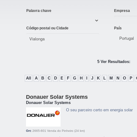
Palavra chave
Empresa
Código postal ou Cidade
País
5 Ver Resultados:
All
A
B
C
D
E
F
G
H
I
J
K
L
M
N
O
P
Donauer Solar Systems
Donauer Solar Systems
O seu parceiro certo em energia solar
Ort:
2665-601
Venda do Pinheiro
(24 km)