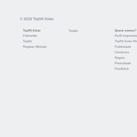
© 2026 Top50-Solar
Top50-Solar
Quem somos?
Toplist
Partnerlist
Perfil empresari
Toplist
Top50-Solar F
Registar Website
Publicidade
Contactos
Regras
Privacidade
Feedback