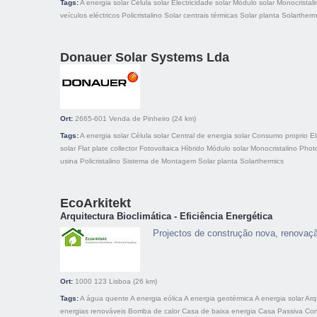
Tags:
A energia solar
Célula solar
Electricidade solar
Módulo solar
Monocristali
veículos eléctricos
Policristalino
Solar centrais térmicas
Solar planta
Solartherm
Donauer Solar Systems Lda
Ort:
2665-601
Venda de Pinheiro
(24 km)
Tags:
A energia solar
Célula solar
Central de energia solar
Consumo proprio
El
solar
Flat plate collector
Fotovoltaica
Híbrido
Módulo solar
Monocristalino
Photo
usina
Policristalino
Sistema de Montagem
Solar planta
Solarthermics
EcoArkitekt
Arquitectura Bioclimática - Eficiência Energética
Projectos de construção nova, renovaçã
Ort:
1000 123
Lisboa
(26 km)
Tags:
A água quente
A energia eólica
A energia geotérmica
A energia solar
Arq
energias renováveis
Bomba de calor
Casa de baixa energia
Casa Passiva
Con