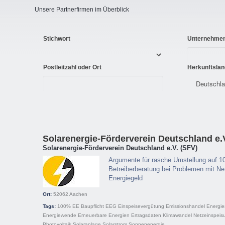
Unsere Partnerfirmen im Überblick
Stichwort
Unternehme
Postleitzahl oder Ort
Herkunftslan
Solarenergie-Förderverein Deutschland e.
Solarenergie-Förderverein Deutschland e.V. (SFV)
Argumente für rasche Umstellung auf 1
Betreiberberatung bei Problemen mit Net
Energiegeld
Ort:
52062
Aachen
Tags:
100% EE
Baupflicht
EEG
Einspeisevergütung
Emissionshandel
Energie
Energiewende
Erneuerbare Energien
Ertragsdaten
Klimawandel
Netzeinspeis
Photovoltaik
Solaranlage
Solarstrom
Sonnenenergie