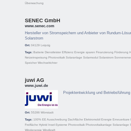
Überwachung
SENEC GmbH
www.senec.com
Hersteller von Stromspeichern und Anbieter von Rundum-Lösun
Solarstrom
Ort:
04129
Leipzig
Tags:
Batterie
Dienstleister
Effizienz
Energie sparen
Finanzierung
Förderung
H
Netzeinspeisung
Photovoltaik
Solaranlage
Solarmodul
Solarstrom
Sonnenener
Speicher
Wechselrichter
juwi AG
www.juwi.de
Projektentwicklung und Betriebsführung 
Ort:
55286
Wörrstadt
Tags:
100% EE
Ausschreibung
Dachfläche
Elektromobil
Energie
Erneuerbare 
Freifläche
Hybrid
Insel-Systeme
Photovoltaik
Photovoltaikanlage
Solaranlage
Windenergie
Windkraft