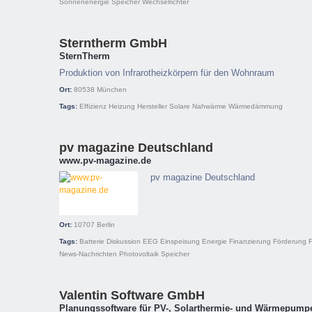
Sonnenenergie
Speicher
Wechselrichter
Sterntherm GmbH
SternTherm
Produktion von Infrarotheizkörpern für den Wohnraum
Ort:
80538
München
Tags:
Effizienz
Heizung
Hersteller
Solare Nahwärme
Wärmedämmung
pv magazine Deutschland
www.pv-magazine.de
pv magazine Deutschland
Ort:
10707
Berlin
Tags:
Batterie
Diskussion
EEG
Einspeisung
Energie
Finanzierung
Förderung
News-Nachrichten
Photovoltaik
Speicher
Valentin Software GmbH
Planungssoftware für PV-, Solarthermie- und Wärmepump