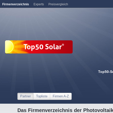
Firmenverzeichnis
Experts
Preisvergleich
Top50-S
Partner
Topliste
Firmen A-Z
Das Firmenverzeichnis der Photovoltai