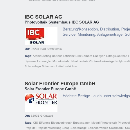
IBC SOLAR AG
Photovoltaik Systemhaus IBC SOLAR AG
Beratung/Konzeption, Distribution, Proje
Service, Monitoring, Anlagenerträge, So
Ort:
96231
Bad Staffelstein
Tags:
Atomausstieg
Batterie
Effizienz
Erneuerbare Energien
Ertragskontrolle
F
Systeme
Laderegler
Monokristallin
Photovoltaik
Photovoltaikanlage
Polykristall
Solaranlage
Solarmodul
Wechselrichter
Solar Frontier Europe GmbH
Solar Frontier Europe GmbH
Höchste Erträge - auch unter schwierig
Ort:
82031
Grünwald
Tags:
CIS
Effizienz
Eigenverbrauch
Ertragsdaten
Modul
Photovoltaik
Photovol
Projekte
Projektentwicklung
Shop
Solaranlage
Solarkraftwerke
Solarmodul
Sol