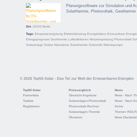
Planungssoftware zur Simulation und A
Solarthermie, Photovoltaik, Geotherm
Ort:
10243
Berlin
Tags:
Einspeisevergütung
Elektrofahrzeug
Energiebilanz
Erneuerbare Energi
Ertragsprognose
Geothermie
Luftkollektoren
Netzeinspeisung
Photovoltaik
So
Solaranlage
Solare Nahwärme
Solarthermie
Solarzelle
Wärmepumpe
© 2026 Top50-Solar - Das Tor zur Welt der Erneuerbaren Energien
Top50-Solar
Preisvergleich
News
Partnerliste
Übersicht Angebote
News - Nach T
Topliste
Solaranlagen-Photovoltaik
News - Nach An
Registrieren
Photovoltaik Rechner
Archiv
Solaranlagen-Thermie
Themen RSS-F
Ökostrom
News Disclaime