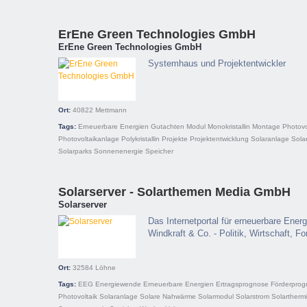
ErEne Green Technologies GmbH
ErEne Green Technologies GmbH
Systemhaus und Projektentwickler
Ort:
40822
Mettmann
Tags:
Erneuerbare Energien
Gutachten
Modul
Monokristallin
Montage
Photovo
Photovoltaikanlage
Polykristallin
Projekte
Projektentwicklung
Solaranlage
Sola
Solarparks
Sonnenenergie
Speicher
Solarserver - Solarthemen Media GmbH
Solarserver
Das Internetportal für erneuerbare Energ
Windkraft & Co. - Politik, Wirtschaft, 
Ort:
32584
Löhne
Tags:
EEG
Energiewende
Erneuerbare Energien
Ertragsprognose
Förderpro
Photovoltaik
Solaranlage
Solare Nahwärme
Solarmodul
Solarstrom
Solartherm