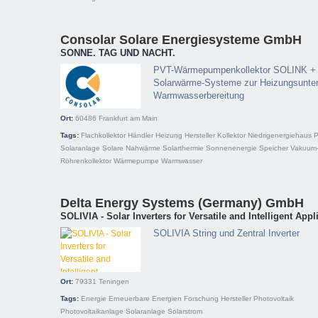
Consolar Solare Energiesysteme GmbH
SONNE. TAG UND NACHT.
PVT-Wärmepumpenkollektor SOLINK +
Solarwärme-Systeme zur Heizungsunter
Warmwasserbereitung
Ort:
60486
Frankfurt am Main
Tags:
Flachkollektor
Händler
Heizung
Hersteller
Kollektor
Niedrigenergiehaus
P
Solaranlage
Solare Nahwärme
Solarthermie
Sonnenenergie
Speicher
Vakuum
Röhrenkollektor
Wärmepumpe
Warmwasser
Delta Energy Systems (Germany) GmbH
SOLIVIA - Solar Inverters for Versatile and Intelligent Appl
SOLIVIA String und Zentral Inverter
Ort:
79331
Teningen
Tags:
Energie
Erneuerbare Energien
Forschung
Hersteller
Photovoltaik
Photovoltaikanlage
Solaranlage
Solarstrom