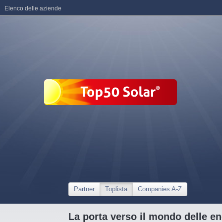
Elenco delle aziende
Partner
Toplista
Companies A-Z
La porta verso il mondo delle en