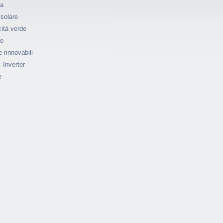
ia
 solare
cità verde
re
 rinnovabili
Inverter
e