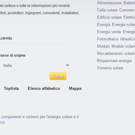
Alimentazione
Batter
settore e tutte le informazioni più recenti.
Cella solare
Corrente
ori, produttori, ingegneri, consulenti, installatori,
Edificio solare
Elettri
Energia
Energia sola
Energia verde
Energie
Azienda
Fotovoltaico
Idraulico
Modulo
Modulo solar
Riscaldamento solare
aese di origine
Risparmiare energia
Sistema solare
Toplista
Elenco alfabetico
Mappa
 componenti e sistemi per l'energia solare e il
ico.