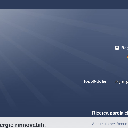
Reg
Top50-Solar
A prop
Ricerca parola c
ergie rinnovabili.
Accumulatore
Acqua 