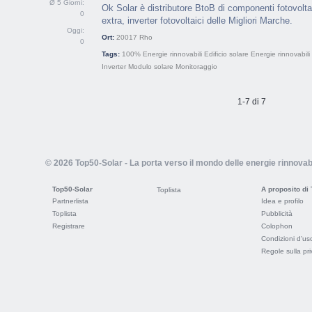
Ø 5 Giorni:
Ok Solar è distributore BtoB di componenti fotovoltai
0
extra, inverter fotovoltaici delle Migliori Marche.
Oggi:
Ort:
20017
Rho
0
Tags:
100% Energie rinnovabili
Edificio solare
Energie rinnovabili
Inverter
Modulo solare
Monitoraggio
1-7 di 7
© 2026 Top50-Solar - La porta verso il mondo delle energie rinnovabi
Top50-Solar
A proposito di
Toplista
Partnerlista
Idea e profilo
Toplista
Pubblicità
Registrare
Colophon
Condizioni d'us
Regole sulla pr