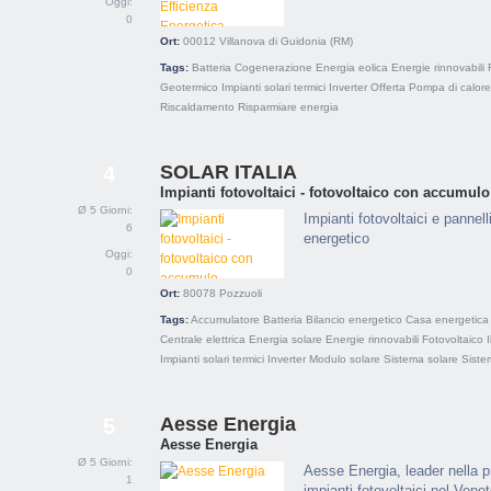
Oggi:
0
Ort:
00012
Villanova di Guidonia (RM)
Tags:
Batteria
Cogenerazione
Energia eolica
Energie rinnovabili
Geotermico
Impianti solari termici
Inverter
Offerta
Pompa di calore
Riscaldamento
Risparmiare energia
SOLAR ITALIA
4
Impianti fotovoltaici - fotovoltaico con accumulo
Ø 5 Giorni:
Impianti fotovoltaici e pannel
6
energetico
Oggi:
0
Ort:
80078
Pozzuoli
Tags:
Accumulatore
Batteria
Bilancio energetico
Casa energetica
Centrale elettrica
Energia solare
Energie rinnovabili
Fotovoltaico
Impianti solari termici
Inverter
Modulo solare
Sistema solare
Sistem
Aesse Energia
5
Aesse Energia
Ø 5 Giorni:
Aesse Energia, leader nella pr
1
impianti fotovoltaici nel Vene