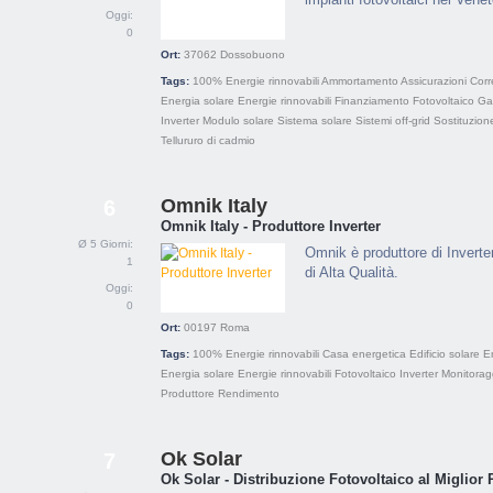
Oggi:
0
Ort:
37062
Dossobuono
Tags:
100% Energie rinnovabili
Ammortamento
Assicurazioni
Corr
Energia solare
Energie rinnovabili
Finanziamento
Fotovoltaico
Ga
Inverter
Modulo solare
Sistema solare
Sistemi off-grid
Sostituzione
Tellururo di cadmio
Omnik Italy
6
Omnik Italy - Produttore Inverter
Ø 5 Giorni:
Omnik è produttore di Inverte
1
di Alta Qualità.
Oggi:
0
Ort:
00197
Roma
Tags:
100% Energie rinnovabili
Casa energetica
Edificio solare
E
Energia solare
Energie rinnovabili
Fotovoltaico
Inverter
Monitorag
Produttore
Rendimento
Ok Solar
7
Ok Solar - Distribuzione Fotovoltaico al Miglior