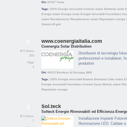
Ort:
87027
Paola
Tags:
100% Energie rinnovabili
Corrente solare
Elettricità verde
E
Energia solare
Energia verde
Energie rinnovabili
Fotovoltaico
Inv
solare
Riscaldamento
Riscaldamento solare
Risparmiare energia
Sistemi off-grid
www.coenergiaitalia.com
2
Coenergia Solar Distribution
Ø 5 Giorni:
Distributori di tecnologia foto
203
professionisti e installatori, f
Oggi:
produttori.
2
Ort:
46023
Bondeno di Gonzaga (MN)
Tags:
100% Energie rinnovabili
Batteria
Biomassa
Cella solare
En
Energie rinnovabili
Fotovoltaico
Inverter
Kyoto
Modulo solare
Ris
Risparmiare energia
Sol.teck
3
Solteck Energie Rinnovabili ed Efficienza Energe
Ø 5 Giorni:
Installazione Impianti Fotovol
7
Illuminazione LED, Caldaie 