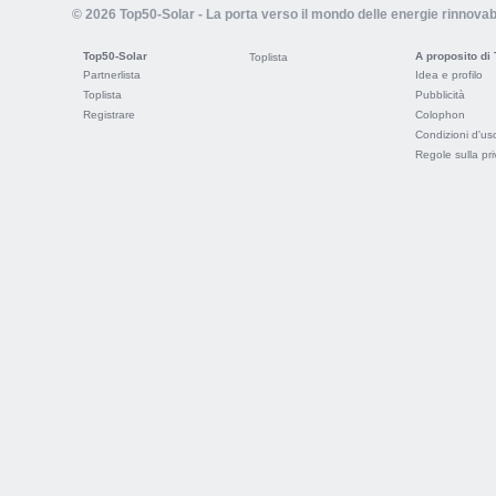
© 2026 Top50-Solar - La porta verso il mondo delle energie rinnovabi
Top50-Solar
A proposito di
Toplista
Partnerlista
Idea e profilo
Toplista
Pubblicità
Registrare
Colophon
Condizioni d'us
Regole sulla pr