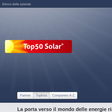
Elenco delle aziende
Partner
Toplista
Companies A-Z
La porta verso il mondo delle energie ri