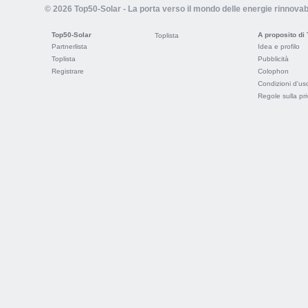
© 2026 Top50-Solar - La porta verso il mondo delle energie rinnovabi
Top50-Solar
A proposito di
Toplista
Partnerlista
Idea e profilo
Toplista
Pubblicità
Registrare
Colophon
Condizioni d'us
Regole sulla pr