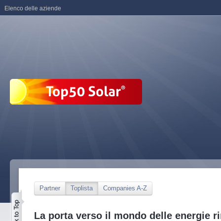
Elenco delle aziende
Partner
Toplista
Companies A-Z
La porta verso il mondo delle energie ri