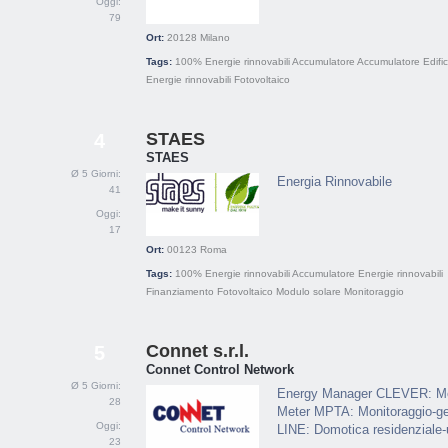
Oggi:
79
Ort:
20128
Milano
Tags:
100% Energie rinnovabili
Accumulatore
Accumulatore
Edifi
Energie rinnovabili
Fotovoltaico
STAES
4
STAES
Ø 5 Giorni:
Energia Rinnovabile
41
Oggi:
17
Ort:
00123
Roma
Tags:
100% Energie rinnovabili
Accumulatore
Energie rinnovabili
Finanziamento
Fotovoltaico
Modulo solare
Monitoraggio
Connet s.r.l.
5
Connet Control Network
Ø 5 Giorni:
Energy Manager CLEVER: Mon
28
Meter MPTA: Monitoraggio-ges
Oggi:
LINE: Domotica residenziale-u
23