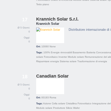
Tetto piano
Krannich Solar S.r.l.
17
Krannich Solar
Ø 5 Giorni:
Distributore internazionale di 
0
Oggi:
0
Ort:
10060
None
Tags:
100% Energie rinnovabili
Basamento
Batteria
Concessiona
solare
Fotovoltaico
Inverter
Modulo solare
Remunerazione del al
Risparmiare energia
Sistema solare
Trasformazione di energia
Canadian Solar
18
Ø 5 Giorni:
0
Oggi:
Ort:
00193
Roma
0
Tags:
Azione
Cella solare
Cristallina
Fotovoltaico
Integrazione del
Modulo solare
Produttore
Silicio
Wafer