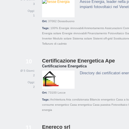
Aesse Energia, leader nella pr
3
impianti fotovoltaici nel Vene
Oggi:
1
Ort:
37062
Dossobuono
Tags:
100% Energie rinnovabili
Ammortamento
Assicurazioni
Corr
Energia solare
Energie rinnovabili
Finanziamento
Fotovoltaico
Ga
Inverter
Modulo solare
Sistema solare
Sistemi off-grid
Sostituzione
Tellururo di cadmio
Certificazione Energetica Ape
10
Certificazione Energetica
Ø 5 Giorni:
Directory dei certificatori energ
2
Oggi:
2
Ort:
73100
Lecce
Tags:
Architettura
Aria condizionata
Bilancio energetico
Casa a b
consumo energetico
Casa energetica
Casa passiva
Fotovoltaico
energia
Enereco srl
11