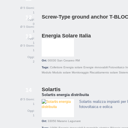
Ø 5 Giorni:
1
Screw-Type ground anchor T-BLO
12
Oggi:
0
Ø 5 Giorni:
1
Energia Solare Italia
13
Oggi:
1
Ø 5 Giorni:
1
Oggi:
Ort:
00030
San Cesareo RM
2
Tags:
Collettore
Energia solare
Energie rinnovabili
Fotovoltaico
In
Modulo
Modulo solare
Monitoraggio
Riscaldamento solare
Sistem
Solartis
14
Solartis energia distribuita
Ø 5 Giorni:
Solartis realizza impianti per
1
fotovoltaica e eolica
Oggi:
1
Ort:
33050
Marano Lagunare
Tags:
100% Energie rinnovabili
Automobile elettrico
Bilancio ener