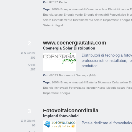
Ort:
87027
Paola
Tags:
100% Energie rinnovabili
Corrente solare
Elettricità verde
E
Energia solare
Energia verde
Energie rinnovabili
Fotovoltaico
Inv
solare
Riscaldamento
Riscaldamento solare
Risparmiare energia
Sistemi off-grid
www.coenergiaitalia.com
2
Coenergia Solar Distribution
Ø 5 Giorni:
Distributori di tecnologia foto
303
professionisti e installatori, f
Oggi:
produttori.
287
Ort:
46023
Bondeno di Gonzaga (MN)
Tags:
100% Energie rinnovabili
Batteria
Biomassa
Cella solare
En
Energie rinnovabili
Fotovoltaico
Inverter
Kyoto
Modulo solare
Ris
Risparmiare energia
Fotovoltaiconorditalia
3
Impianti fotovoltaici
Ø 5 Giorni:
Potale dedicato al fotovoltaico
93