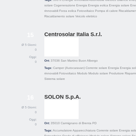
solare
Cogenerazione
Energia
Energia eolica
Energia solare
Ene
rinnovabili
Forza eolica
Fotovoltaico
Pompa di calore
Riscaldame
Riscaldamento solare
Veicolo elettrico
Centrosolar Italia S.r.l.
15
Ø 5 Giorni:
0
Oggi:
Ort:
37036
San Martino Buon Albergo
0
Tags:
Camper (Autocaravan)
Corrente solare
Energia
Energia sol
rinnovabili
Fotovoltaico
Modulo
Modulo solare
Produttore
Risparm
Sistema solare
SOLON S.p.A.
16
Ø 5 Giorni:
0
Oggi:
Ort:
35010
Carmignano di Brenta PD
0
Tags:
Accumulatore
Apparecchiatura
Corrente solare
Energia sol
Fotovoltaico
Grado di efficienza
Modulo solare
Sistema solare
Sp