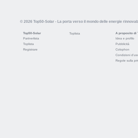
© 2026 Top50-Solar - La porta verso il mondo delle energie rinnovabi
Top50-Solar
A proposito di
Toplista
Partnerlista
Idea e profilo
Toplista
Pubblicità
Registrare
Colophon
Condizioni d'us
Regole sulla pr