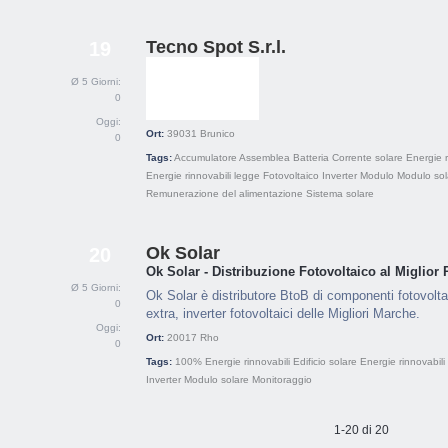
Tecno Spot S.r.l.
19
Ø 5 Giorni:
0
Oggi:
Ort:
39031
Brunico
0
Tags:
Accumulatore
Assemblea
Batteria
Corrente solare
Energie r
Energie rinnovabili legge
Fotovoltaico
Inverter
Modulo
Modulo sol
Remunerazione del alimentazione
Sistema solare
Ok Solar
20
Ok Solar - Distribuzione Fotovoltaico al Miglior
Ø 5 Giorni:
Ok Solar è distributore BtoB di componenti fotovoltai
0
extra, inverter fotovoltaici delle Migliori Marche.
Oggi:
Ort:
20017
Rho
0
Tags:
100% Energie rinnovabili
Edificio solare
Energie rinnovabili
Inverter
Modulo solare
Monitoraggio
1-20 di 20