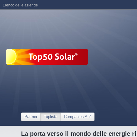
Elenco delle aziende
Partner
Toplista
Companies A-Z
La porta verso il mondo delle energie ri