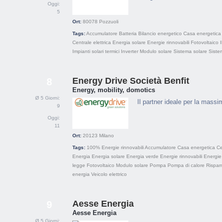
Oggi:
5
Ort:
80078
Pozzuoli
Tags:
Accumulatore
Batteria
Bilancio energetico
Casa energetica
Centrale elettrica
Energia solare
Energie rinnovabili
Fotovoltaico
Impianti solari termici
Inverter
Modulo solare
Sistema solare
Sistem
Energy Drive Società Benfit
8
Energy, mobility, domotics
Ø 5 Giorni:
Il partner ideale per la massi
9
Oggi:
11
Ort:
20123
Milano
Tags:
100% Energie rinnovabili
Accumulatore
Casa energetica
Ce
Energia
Energia solare
Energia verde
Energie rinnovabili
Energie 
legge
Fotovoltaico
Modulo solare
Pompa
Pompa di calore
Rispar
energia
Veicolo elettrico
Aesse Energia
9
Aesse Energia
Ø 5 Giorni: