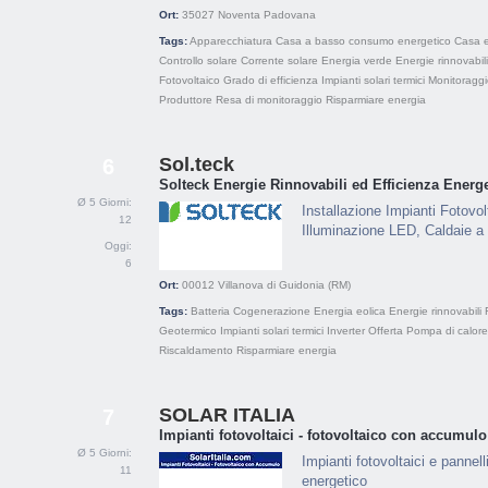
Ort:
35027
Noventa Padovana
Tags:
Apparecchiatura
Casa a basso consumo energetico
Casa e
Controllo solare
Corrente solare
Energia verde
Energie rinnovabili
Fotovoltaico
Grado di efficienza
Impianti solari termici
Monitoraggi
Produttore
Resa di monitoraggio
Risparmiare energia
Sol.teck
6
Solteck Energie Rinnovabili ed Efficienza Energe
Ø 5 Giorni:
Installazione Impianti Fotovol
12
Illuminazione LED, Caldaie 
Oggi:
6
Ort:
00012
Villanova di Guidonia (RM)
Tags:
Batteria
Cogenerazione
Energia eolica
Energie rinnovabili
Geotermico
Impianti solari termici
Inverter
Offerta
Pompa di calore
Riscaldamento
Risparmiare energia
SOLAR ITALIA
7
Impianti fotovoltaici - fotovoltaico con accumulo
Ø 5 Giorni:
Impianti fotovoltaici e pannel
11
energetico