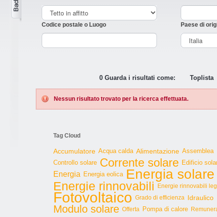
Codice postale o Luogo
Paese di orig
0 Guarda i risultati come:
Toplista
Nessun risultato trovato per la ricerca effettuata.
Tag Cloud
Accumulatore
Acqua calda
Alimentazione
Assemblea
Corrente solare
Controllo solare
Edificio sola
Energia solare
Energia
Energia eolica
Energie rinnovabili
Energie rinnovabili le
Fotovoltaico
Idraulico
Grado di efficienza
Modulo solare
Pompa di calore
Offerta
Remunera