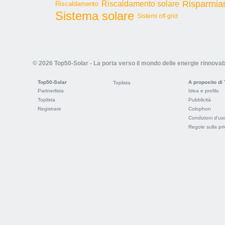
Risparmia
Riscaldamento solare
Riscaldamento
Sistema solare
Sistemi off-grid
© 2026 Top50-Solar - La porta verso il mondo delle energie rinnovabi
Top50-Solar
A proposito di
Toplista
Partnerlista
Idea e profilo
Toplista
Pubblicità
Registrare
Colophon
Condizioni d'us
Regole sulla pr