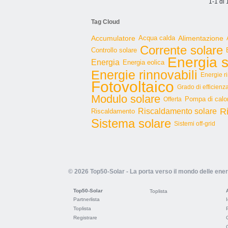
1-1 di 
Tag Cloud
Accumulatore
Acqua calda
Alimentazione
Corrente solare
Controllo solare
Energia s
Energia
Energia eolica
Energie rinnovabili
Energie r
Fotovoltaico
Grado di efficienz
Modulo solare
Pompa di calo
Offerta
R
Riscaldamento solare
Riscaldamento
Sistema solare
Sistemi off-grid
© 2026 Top50-Solar - La porta verso il mondo delle ener
Top50-Solar
Toplista
Partnerlista
Toplista
Registrare