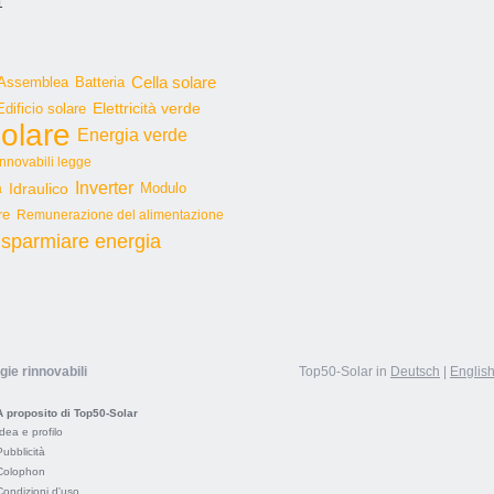
1
Cella solare
Assemblea
Batteria
Edificio solare
Elettricità verde
olare
Energia verde
innovabili legge
Inverter
Idraulico
Modulo
a
re
Remunerazione del alimentazione
isparmiare energia
gie rinnovabili
Top50-Solar in
Deutsch
|
Englis
A proposito di Top50-Solar
Idea e profilo
Pubblicità
Colophon
Condizioni d'uso