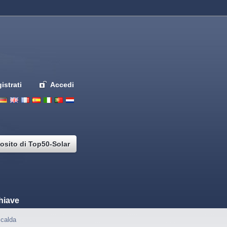
istrati
Accedi
Deutsch
English
French
Espanol
Italiano
Portugues
Nederlands
osito di Top50-Solar
hiave
calda