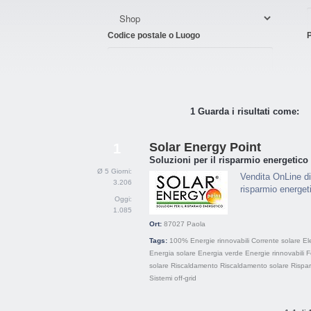
Codice postale o Luogo
P
1 Guarda i risultati come:
Solar Energy Point
1
Soluzioni per il risparmio energetico
Ø 5 Giorni:
Vendita OnLine di
3.206
risparmio energet
Oggi:
1.085
Ort:
87027
Paola
Tags:
100% Energie rinnovabili
Corrente solare
El
Energia solare
Energia verde
Energie rinnovabili
F
solare
Riscaldamento
Riscaldamento solare
Rispa
Sistemi off-grid