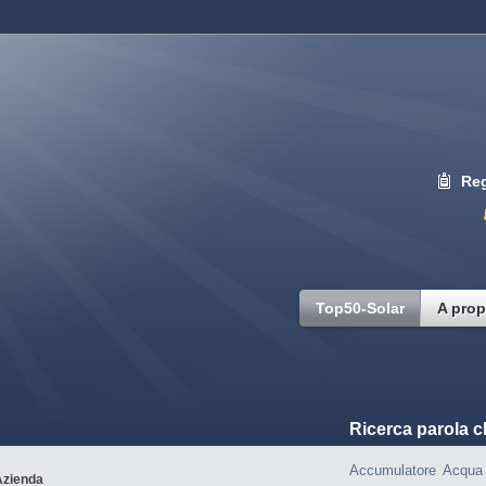
Reg
Top50-Solar
A prop
Ricerca parola c
Accumulatore
Acqua 
Azienda