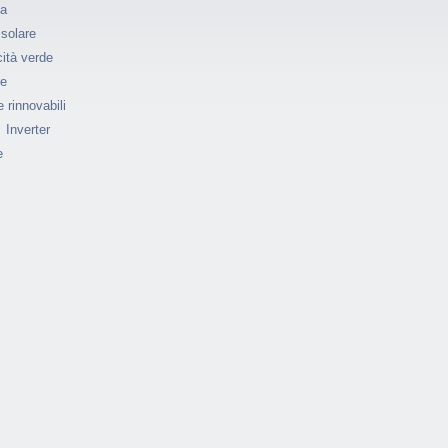
ia
 solare
cità verde
re
 rinnovabili
Inverter
e