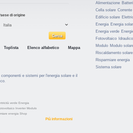
Alimentazione
Batter
Cella solare
Corrente
aese di origine
Edificio solare
Elettri
Energia
Energia sola
Energia verde
Energie
Fotovoltaico
Idraulico
Modulo
Modulo solar
Toplista
Elenco alfabetico
Mappa
Riscaldamento solare
Risparmiare energia
Sistema solare
 componenti e sistemi per l'energia solare e il
ico.
ettricità verde
Energia
otovoltaico
Inverter
Modulo
rmiare energia
Shop
Più informazioni