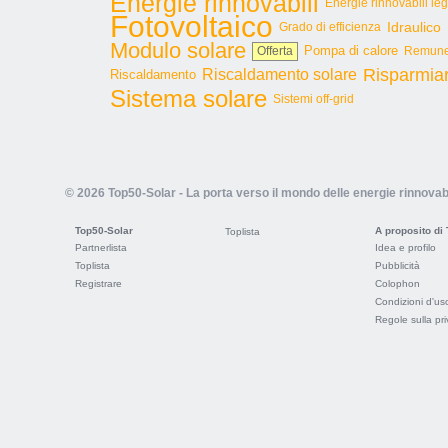
Energie rinnovabili
Energie rinnovabili le
Fotovoltaico
Idraulico
Grado di efficienza
Modulo solare
Pompa di calore
Offerta
Remuner
Risparmia
Riscaldamento solare
Riscaldamento
Sistema solare
Sistemi off-grid
© 2026 Top50-Solar - La porta verso il mondo delle energie rinnovabi
Top50-Solar
A proposito di
Toplista
Partnerlista
Idea e profilo
Toplista
Pubblicità
Registrare
Colophon
Condizioni d'us
Regole sulla pr