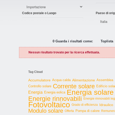
Codice postale o Luogo
Paese di orig
0 Guarda i risultati come:
Toplista
Nessun risultato trovato per la ricerca effettuata.
Tag Cloud
Accumulatore
Acqua calda
Alimentazione
Assemblea
Corrente solare
Controllo solare
Edificio sola
Energia solare
Energia
Energia eolica
Energie rinnovabili
Energie rinnovabili le
Fotovoltaico
Idraulico
Grado di efficienza
Modulo solare
Pompa di calore
Offerta
Remunera