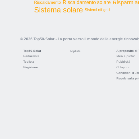
Risparmia
Riscaldamento solare
Riscaldamento
Sistema solare
Sistemi off-grid
© 2026 Top50-Solar - La porta verso il mondo delle energie rinnovabi
Top50-Solar
A proposito di
Toplista
Partnerlista
Idea e profilo
Toplista
Pubblicità
Registrare
Colophon
Condizioni d'us
Regole sulla pr