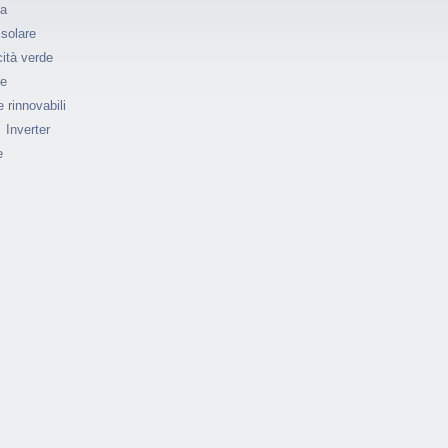
ia
 solare
cità verde
re
 rinnovabili
Inverter
e