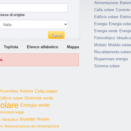
Alimentazione
Batter
Cella solare
Corrente
aese di origine
Edificio solare
Elettri
Energia
Energia sola
Energia verde
Energie
Fotovoltaico
Idraulico
Modulo
Modulo solar
Toplista
Elenco alfabetico
Mappa
Riscaldamento solare
Risparmiare energia
a.
Sistema solare
Cella solare
Assemblea
Batteria
Edificio solare
Elettricità verde
olare
Energia verde
innovabili legge
Inverter
Idraulico
Modulo
a
re
Remunerazione del alimentazione