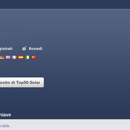
istrati
Accedi
Deutsch
English
French
Espanol
Italiano
Portugues
Nederlands
osito di Top50-Solar
hiave
calda