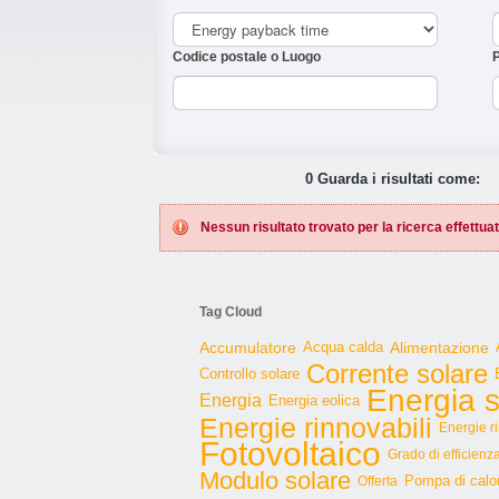
Codice postale o Luogo
P
0 Guarda i risultati come:
Nessun risultato trovato per la ricerca effettuat
Tag Cloud
Accumulatore
Acqua calda
Alimentazione
Corrente solare
Controllo solare
Energia s
Energia
Energia eolica
Energie rinnovabili
Energie r
Fotovoltaico
Grado di efficienz
Modulo solare
Pompa di calo
Offerta