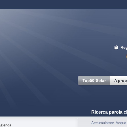
Reg
Top50-Solar
A prop
Ricerca parola c
Accumulatore
Acqua 
Azienda