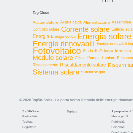
1-1 di 1
Tag Cloud
Accumulatore
Acqua calda
Alimentazione
Assemblea
Corrente solare
Controllo solare
Edificio sola
Energia solare
Energia
Energia eolica
Energie rinnovabili
Energie rinnovabili le
Fotovoltaico
Idraulico
Grado di efficienza
Modulo solare
Pompa di calore
Offerta
Remunera
Risparmia
Riscaldamento solare
Riscaldamento
Sistema solare
Sistemi off-grid
© 2026 Top50-Solar - La porta verso il mondo delle energie rinnovabi
Top50-Solar
A proposito di
Toplista
Partnerlista
Idea e profilo
Toplista
Pubblicità
Registrare
Colophon
Condizioni d'us