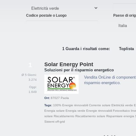
Codice postale o Luogo
Paese di orig
1 Guarda i risultati come:
Toplista
Solar Energy Point
1
Soluzioni per il risparmio energetico
Ø 5 Giorni:
Vendita OnLine di componenti e
3.274
risparmio energetico.
Oggi:
1.649
Ort:
87027
Paola
Tags:
100% Energie rinnovabili
Corrente solare
Elettricità verde
E
Energia solare
Energia verde
Energie rinnovabili
Fotovoltaico
Inv
solare
Riscaldamento
Riscaldamento solare
Risparmiare energia
Sistemi off-grid