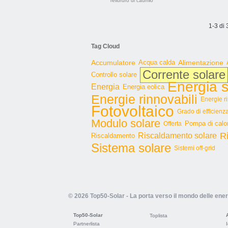
Tellururo di cadmio
1-3 di 
Tag Cloud
Accumulatore
Acqua calda
Alimentazione
Corrente solare
Controllo solare
Energia s
Energia
Energia eolica
Energie rinnovabili
Energie r
Fotovoltaico
Grado di efficienz
Modulo solare
Pompa di calo
Offerta
R
Riscaldamento solare
Riscaldamento
Sistema solare
Sistemi off-grid
© 2026 Top50-Solar - La porta verso il mondo delle ener
Top50-Solar
Toplista
Partnerlista