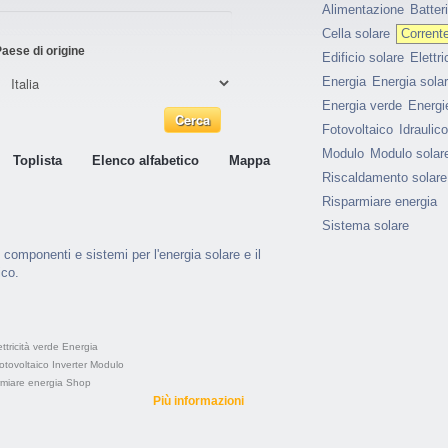
Alimentazione
Batter
Cella solare
Corrente
aese di origine
Edificio solare
Elettri
Energia
Energia sola
Energia verde
Energie
Fotovoltaico
Idraulico
Modulo
Modulo solar
Toplista
Elenco alfabetico
Mappa
Riscaldamento solare
Risparmiare energia
Sistema solare
 componenti e sistemi per l'energia solare e il
ico.
ettricità verde
Energia
otovoltaico
Inverter
Modulo
rmiare energia
Shop
Più informazioni