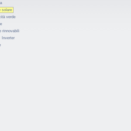
ia
 solare
cità verde
re
 rinnovabili
Inverter
e