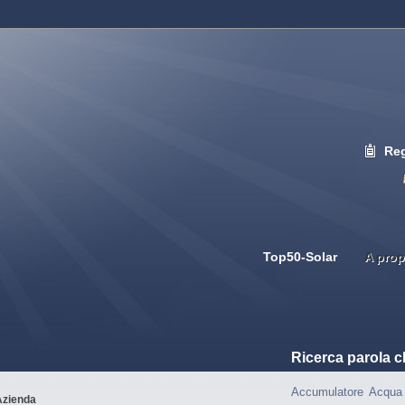
Reg
Top50-Solar
A prop
Ricerca parola c
Accumulatore
Acqua 
Azienda