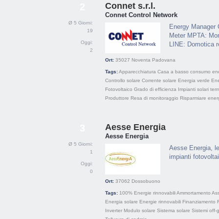
Connet s.r.l.
2
Connet Control Network
Ø 5 Giorni:
Energy Manager C
19
Meter MPTA: Monit
Oggi:
LINE: Domotica re
2
Ort:
35027
Noventa Padovana
Tags:
Apparecchiatura
Casa a basso consumo ene
Controllo solare
Corrente solare
Energia verde
Ene
Fotovoltaico
Grado di efficienza
Impianti solari term
Produttore
Resa di monitoraggio
Risparmiare ener
Aesse Energia
3
Aesse Energia
Ø 5 Giorni:
Aesse Energia, le
1
impianti fotovolta
Oggi:
0
Ort:
37062
Dossobuono
Tags:
100% Energie rinnovabili
Ammortamento
Ass
Energia solare
Energie rinnovabili
Finanziamento
Inverter
Modulo solare
Sistema solare
Sistemi off-g