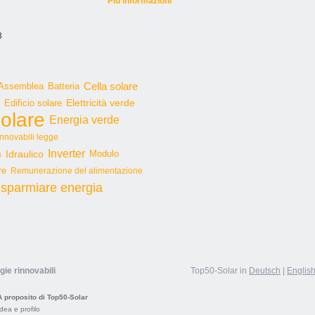
Più informazioni
3
Cella solare
Assemblea
Batteria
Edificio solare
Elettricità verde
olare
Energia verde
innovabili legge
Inverter
Idraulico
Modulo
a
re
Remunerazione del alimentazione
isparmiare energia
gie rinnovabili
Top50-Solar in
Deutsch
|
Englis
A proposito di Top50-Solar
Idea e profilo