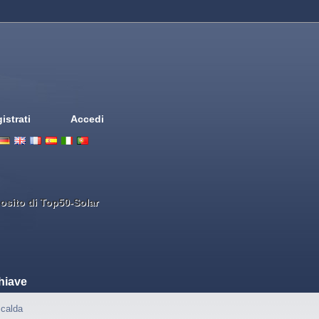
istrati
Accedi
Deutsch
English
French
Espanol
Italiano
Portugues
Nederlands
osito di Top50-Solar
hiave
calda