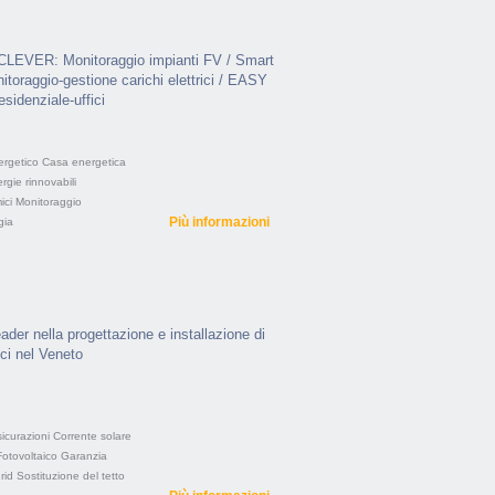
LEVER: Monitoraggio impianti FV / Smart
oraggio-gestione carichi elettrici / EASY
sidenziale-uffici
rgetico
Casa energetica
rgie rinnovabili
ici
Monitoraggio
Più informazioni
gia
ader nella progettazione e installazione di
ici nel Veneto
icurazioni
Corrente solare
Fotovoltaico
Garanzia
rid
Sostituzione del tetto