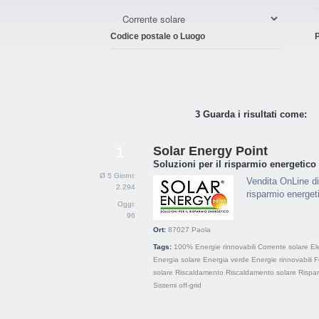
Codice postale o Luogo
P
3 Guarda i risultati come:
Solar Energy Point
1
Soluzioni per il risparmio energetico
Ø 5 Giorni:
Vendita OnLine di
2.294
risparmio energet
Oggi:
96
Ort:
87027
Paola
Tags:
100% Energie rinnovabili
Corrente solare
El
Energia solare
Energia verde
Energie rinnovabili
F
solare
Riscaldamento
Riscaldamento solare
Rispa
Sistemi off-grid