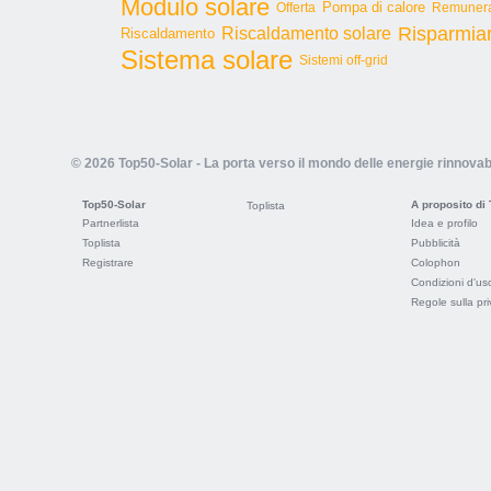
Modulo solare
Pompa di calore
Offerta
Remunera
Risparmia
Riscaldamento solare
Riscaldamento
Sistema solare
Sistemi off-grid
© 2026 Top50-Solar - La porta verso il mondo delle energie rinnovabi
Top50-Solar
A proposito di
Toplista
Partnerlista
Idea e profilo
Toplista
Pubblicità
Registrare
Colophon
Condizioni d'us
Regole sulla pr