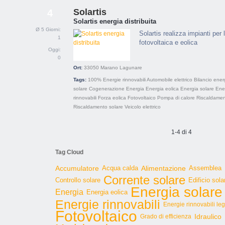
Solartis
4
Solartis energia distribuita
Ø 5 Giorni:
Solartis realizza impianti per
1
fotovoltaica e eolica
Oggi:
0
Ort:
33050
Marano Lagunare
Tags:
100% Energie rinnovabili
Automobile elettrico
Bilancio ener
solare
Cogenerazione
Energia
Energia eolica
Energia solare
Ene
rinnovabili
Forza eolica
Fotovoltaico
Pompa di calore
Riscaldame
Riscaldamento solare
Veicolo elettrico
1-4 di 4
Tag Cloud
Accumulatore
Acqua calda
Alimentazione
Assemblea
Corrente solare
Controllo solare
Edificio sola
Energia solare
Energia
Energia eolica
Energie rinnovabili
Energie rinnovabili le
Fotovoltaico
Idraulico
Grado di efficienza