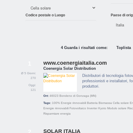
Codice postale o Luogo
Paese di orig
4 Guarda i risultati come:
Toplista
www.coenergiaitalia.com
1
Coenergia Solar Distribution
Ø 5 Giorni:
Distributori di tecnologia foto
270
professionisti e installatori, f
Oggi:
produttori.
121
Ort:
46023
Bondeno di Gonzaga (MN)
Tags:
100% Energie rinnovabili
Batteria
Biomassa
Cella solare
En
Energie rinnovabili
Fotovoltaico
Inverter
Kyoto
Modulo solare
Ris
Risparmiare energia
SOLAR ITALIA
2