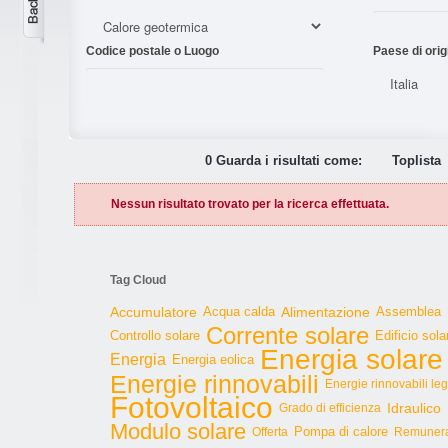
Codice postale o Luogo
Paese di orig
0 Guarda i risultati come:
Toplista
Nessun risultato trovato per la ricerca effettuata.
Tag Cloud
Accumulatore
Acqua calda
Alimentazione
Assemblea
Corrente solare
Controllo solare
Edificio sola
Energia solare
Energia
Energia eolica
Energie rinnovabili
Energie rinnovabili le
Fotovoltaico
Idraulico
Grado di efficienza
Modulo solare
Pompa di calore
Offerta
Remunera