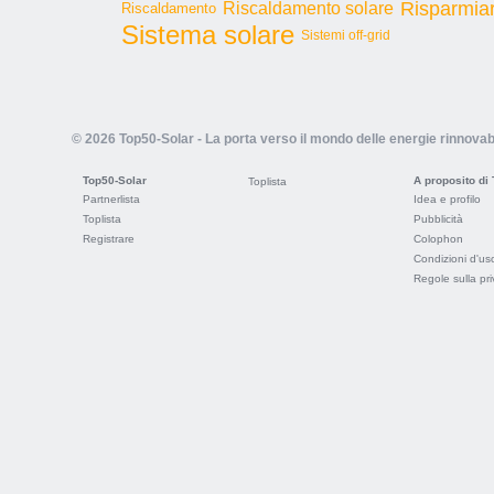
Risparmia
Riscaldamento solare
Riscaldamento
Sistema solare
Sistemi off-grid
© 2026 Top50-Solar - La porta verso il mondo delle energie rinnovabi
Top50-Solar
A proposito di
Toplista
Partnerlista
Idea e profilo
Toplista
Pubblicità
Registrare
Colophon
Condizioni d'us
Regole sulla pr