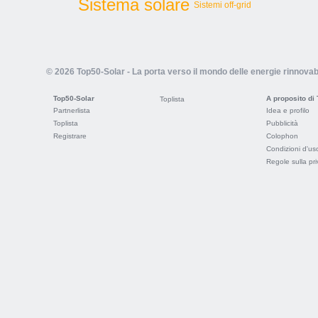
Sistema solare
Sistemi off-grid
© 2026 Top50-Solar - La porta verso il mondo delle energie rinnovabi
Top50-Solar
A proposito di
Toplista
Partnerlista
Idea e profilo
Toplista
Pubblicità
Registrare
Colophon
Condizioni d'us
Regole sulla pr