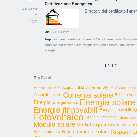
Certificazione Energetica
Ø 5 Giorni:
Directory dei certificatori energ
2
Oggi:
1
Ort:
73100
Lecce
Tags:
Architettura
Aria condizionata
Bilancio energetico
Casa a b
consumo energetico
Casa energetica
Casa passiva
Fotovoltaico
energia
1-2 di 2
Tag Cloud
Accumulatore
Acqua calda
Alimentazione
Assemblea
Corrente solare
Controllo solare
Edificio sola
Energia solare
Energia
Energia eolica
Energie rinnovabili
Energie rinnovabili le
Fotovoltaico
Idraulico
Grado di efficienza
Modulo solare
Pompa di calore
Offerta
Remunera
Risparmia
Riscaldamento solare
Riscaldamento