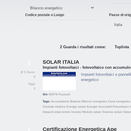
Codice postale o Luogo
Paese di orig
2 Guarda i risultati come:
Toplista
SOLAR ITALIA
1
Impianti fotovoltaici - fotovoltaico con accumulo
Ø 5 Giorni:
Impianti fotovoltaici e pannel
9
energetico
Oggi:
3
Ort:
80078
Pozzuoli
Tags:
Accumulatore
Batteria
Bilancio energetico
Casa energetica
Centrale elettrica
Energia solare
Energie rinnovabili
Fotovoltaico
Impianti solari termici
Inverter
Modulo solare
Sistema solare
Sistem
Certificazione Energetica Ape
2